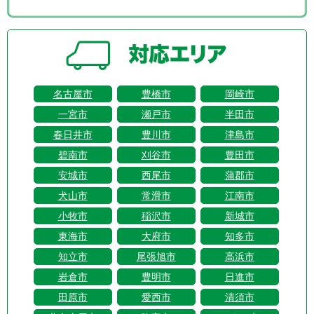
名古屋市
豊橋市
岡崎市
一宮市
瀬戸市
半田市
春日井市
豊川市
津島市
碧南市
刈谷市
豊田市
安城市
西尾市
蒲郡市
犬山市
常滑市
江南市
小牧市
稲沢市
新城市
東海市
大府市
知多市
知立市
尾張旭市
高浜市
岩倉市
豊明市
日進市
田原市
愛西市
清須市