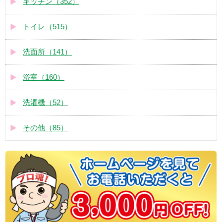
キッチン（352）
トイレ（515）
洗面所（141）
浴室（160）
洗濯機（52）
その他（85）