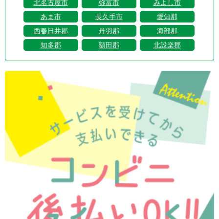
北名古屋市
弥富市
みよし市
あま市
長久手市
愛知郡
西春日井郡
丹羽郡
海部郡
知多郡
額田郡
北設楽郡