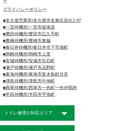
ー
プライバシーポリシー
■名古屋営業所/名古屋市名東区高社2-97
■一宮待機所/一宮市猿海道
■豊田待機所/豊田市広久手町
■豊橋待機所/豊橋市東脇
■春日井待機所/春日井市下市場町
■岡崎待機所/岡崎市上里
■安城待機所/安城市百石町
■瀬戸待機所/瀬戸市品野町
■東海待機所/東海市富木島町伏見
■津島待機所/津島市中地町
■西尾待機所/西尾市一色町一色伊那跨
■半田待機所/半田市平地町
トイレ修理の対応エリア