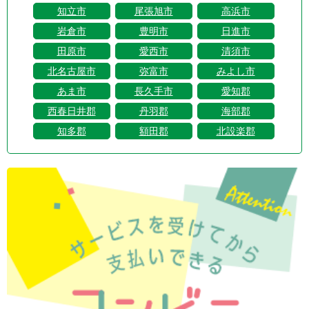
知立市
尾張旭市
高浜市
岩倉市
豊明市
日進市
田原市
愛西市
清須市
北名古屋市
弥富市
みよし市
あま市
長久手市
愛知郡
西春日井郡
丹羽郡
海部郡
知多郡
額田郡
北設楽郡