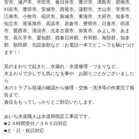
宮市、瀬戸市、半田市、春日井市、豊川市、津島市、碧南市、
刈谷市、豊田市、安城市、西尾市、蒲郡市、犬山市、常滑市、
江南市、小牧市、稲沢市、新城市、東海市、大府市、知多市、
知立市、尾張旭市、高浜市、岩倉市、豊明市、日進市、田原
市、愛西市、清須市、北名古屋市、弥富市、みよし市、あま
市、長久手市、愛知郡、西春日井郡、丹羽郡、海部群、知多
郡、額田群、北設楽郡など〈お電話一本でどこへでも駆けつけ
ます！〉
見のまわりで起きた、水漏れ・水道修理・つまりなど、
水まわりで少しでも気になる事や、お困りごとがございました
ら
水のトラブル現場の確認から修理・交換・洗浄等の作業完了報
告まで、
責任をもってしっかりとご対応いたします。
あいち水道職人は水道局指定工事店です。
■２４時間受付／３６５日対応
■土・日・祝日対応