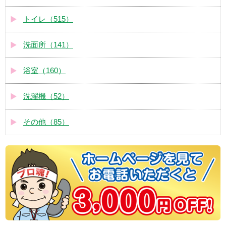
トイレ（515）
洗面所（141）
浴室（160）
洗濯機（52）
その他（85）