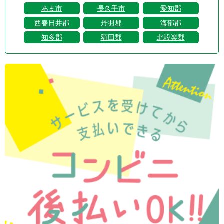
あま市
長久手市
愛知郡
西春日井郡
丹羽郡
海部郡
知多郡
額田郡
北設楽郡