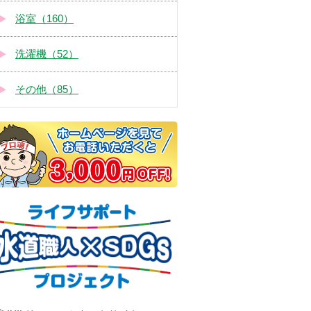
浴室（160）
洗濯機（52）
その他（85）