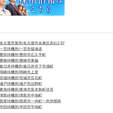
■名古屋営業所/名古屋市名東区高社2-97
■一宮待機所/一宮市猿海道
■豊田待機所/豊田市広久手町
■豊橋待機所/豊橋市東脇
■春日井待機所/春日井市下市場町
■岡崎待機所/岡崎市上里
■安城待機所/安城市百石町
■瀬戸待機所/瀬戸市品野町
■東海待機所/東海市富木島町伏見
■津島待機所/津島市中地町
■西尾待機所/西尾市一色町一色伊那跨
■半田待機所/半田市平地町