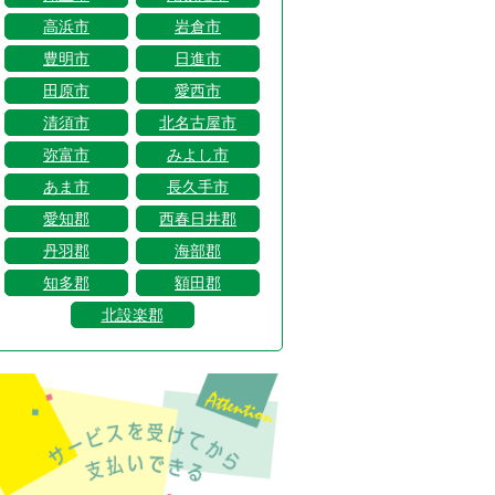
高浜市
岩倉市
豊明市
日進市
田原市
愛西市
清須市
北名古屋市
弥富市
みよし市
あま市
長久手市
愛知郡
西春日井郡
丹羽郡
海部郡
知多郡
額田郡
北設楽郡