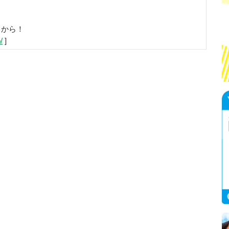
らから！
/
]