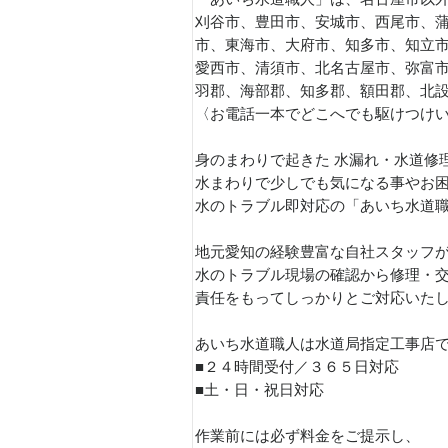
刈谷市、豊田市、安城市、西尾市、
市、東海市、大府市、知多市、知立
愛西市、清須市、北名古屋市、弥富
羽郡、海部郡、知多郡、額田郡、北
〈お電話一本でどこへでも駆けつけ
身のまわりで起きた 水漏れ・水道修
水まわりで少しでも気になる事やお
水のトラブル即対応の「あいち水道
地元愛知の経験豊富な自社スタッフ
水のトラブル現場の確認から修理・
責任をもってしっかりとご対応いたしま
あいち水道職人は水道局指定工事店
■２４時間受付／３６５日対応
■土・日・祝日対応
作業前には必ず料金をご提示し、