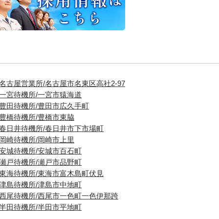
■名古屋営業所/名古屋市名東区高社2-97
■一宮待機所/一宮市猿海道
■豊田待機所/豊田市広久手町
■豊橋待機所/豊橋市東脇
■春日井待機所/春日井市下市場町
■岡崎待機所/岡崎市上里
■安城待機所/安城市百石町
■瀬戸待機所/瀬戸市品野町
■東海待機所/東海市富木島町伏見
■津島待機所/津島市中地町
■西尾待機所/西尾市一色町一色伊那跨
■半田待機所/半田市平地町