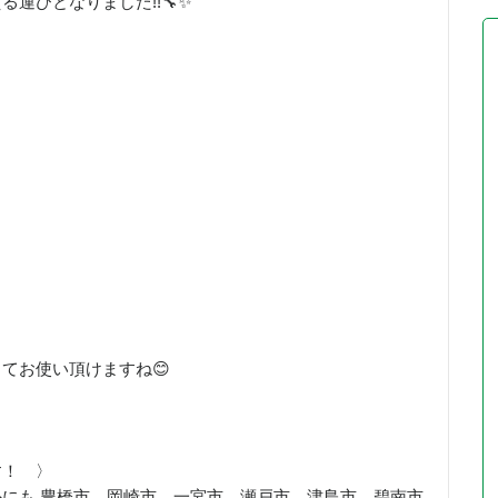
運びとなりました!!🔧✨
てお使い頂けますね😊
す！ 〉
にも 豊橋市、岡崎市、一宮市、瀬戸市、津島市、碧南市、