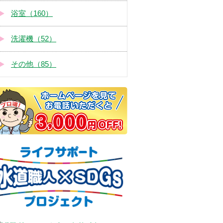
浴室（160）
洗濯機（52）
その他（85）