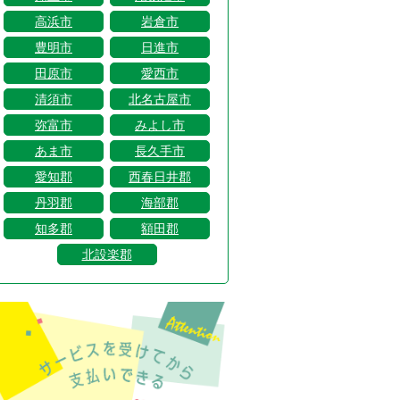
高浜市
岩倉市
豊明市
日進市
田原市
愛西市
清須市
北名古屋市
弥富市
みよし市
あま市
長久手市
愛知郡
西春日井郡
丹羽郡
海部郡
知多郡
額田郡
北設楽郡