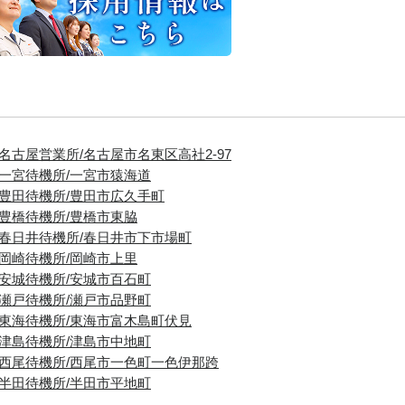
■名古屋営業所/名古屋市名東区高社2-97
■一宮待機所/一宮市猿海道
■豊田待機所/豊田市広久手町
■豊橋待機所/豊橋市東脇
■春日井待機所/春日井市下市場町
■岡崎待機所/岡崎市上里
■安城待機所/安城市百石町
■瀬戸待機所/瀬戸市品野町
■東海待機所/東海市富木島町伏見
■津島待機所/津島市中地町
■西尾待機所/西尾市一色町一色伊那跨
■半田待機所/半田市平地町