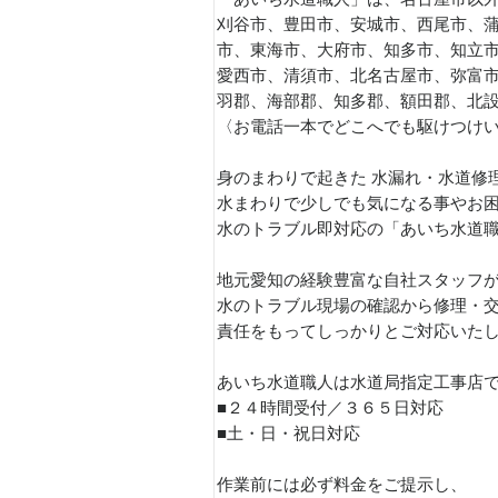
刈谷市、豊田市、安城市、西尾市、
市、東海市、大府市、知多市、知立
愛西市、清須市、北名古屋市、弥富
羽郡、海部郡、知多郡、額田郡、北
〈お電話一本でどこへでも駆けつけ
身のまわりで起きた 水漏れ・水道修
水まわりで少しでも気になる事やお
水のトラブル即対応の「あいち水道
地元愛知の経験豊富な自社スタッフ
水のトラブル現場の確認から修理・
責任をもってしっかりとご対応いたしま
あいち水道職人は水道局指定工事店
■２４時間受付／３６５日対応
■土・日・祝日対応
作業前には必ず料金をご提示し、