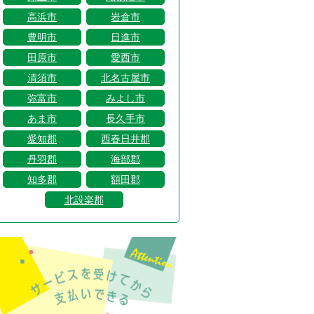
高浜市
岩倉市
豊明市
日進市
田原市
愛西市
清須市
北名古屋市
弥富市
みよし市
あま市
長久手市
愛知郡
西春日井郡
丹羽郡
海部郡
知多郡
額田郡
北設楽郡