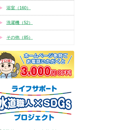
浴室（160）
洗濯機（52）
その他（85）