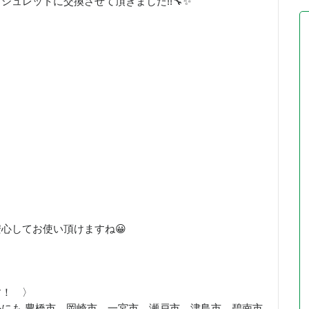
ュレットに交換させて頂きました!!🔧✨
心してお使い頂けますね😀
す！ 〉
にも 豊橋市、岡崎市、一宮市、瀬戸市、津島市、碧南市、