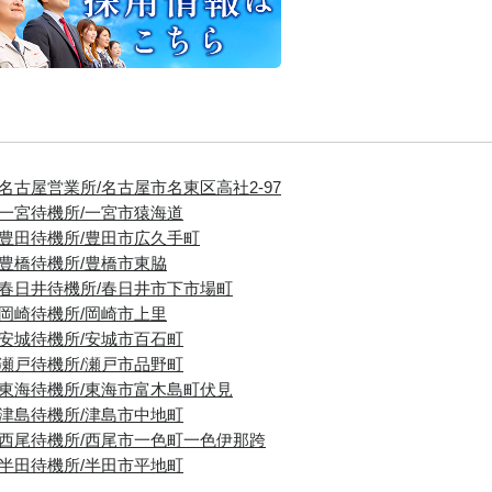
■名古屋営業所/名古屋市名東区高社2-97
■一宮待機所/一宮市猿海道
■豊田待機所/豊田市広久手町
■豊橋待機所/豊橋市東脇
■春日井待機所/春日井市下市場町
■岡崎待機所/岡崎市上里
■安城待機所/安城市百石町
■瀬戸待機所/瀬戸市品野町
■東海待機所/東海市富木島町伏見
■津島待機所/津島市中地町
■西尾待機所/西尾市一色町一色伊那跨
■半田待機所/半田市平地町