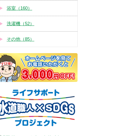
浴室（160）
洗濯機（52）
その他（85）