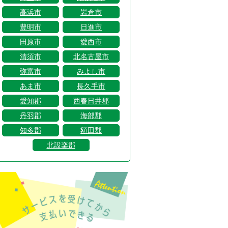
高浜市
岩倉市
豊明市
日進市
田原市
愛西市
清須市
北名古屋市
弥富市
みよし市
あま市
長久手市
愛知郡
西春日井郡
丹羽郡
海部郡
知多郡
額田郡
北設楽郡