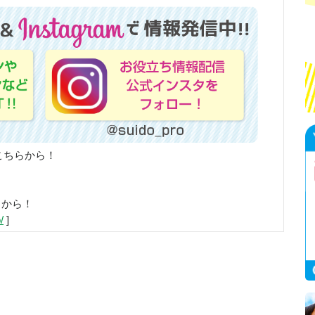
こちらから！
らから！
/
]