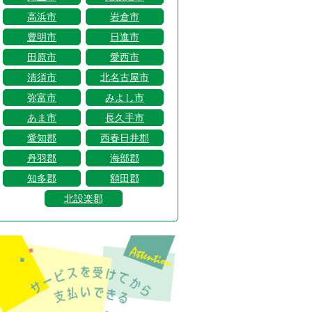
高浜市
岩倉市
豊明市
日進市
田原市
愛西市
清須市
北名古屋市
弥富市
みよし市
あま市
長久手市
愛知郡
西春日井郡
丹羽郡
海部郡
知多郡
額田郡
北設楽郡