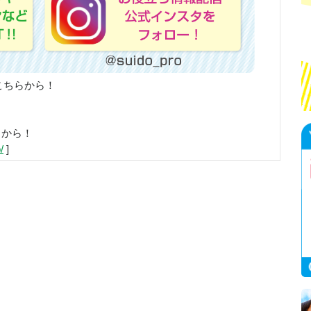
こちらから！
らから！
/
]