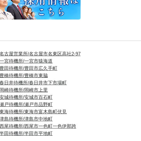
■名古屋営業所/名古屋市名東区高社2-97
■一宮待機所/一宮市猿海道
■豊田待機所/豊田市広久手町
■豊橋待機所/豊橋市東脇
■春日井待機所/春日井市下市場町
■岡崎待機所/岡崎市上里
■安城待機所/安城市百石町
■瀬戸待機所/瀬戸市品野町
■東海待機所/東海市富木島町伏見
■津島待機所/津島市中地町
■西尾待機所/西尾市一色町一色伊那跨
■半田待機所/半田市平地町