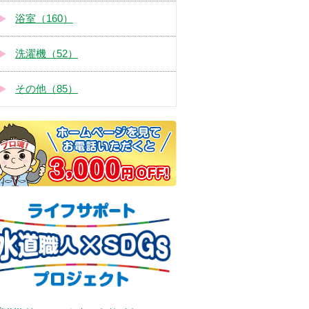
浴室（160）
洗濯機（52）
その他（85）