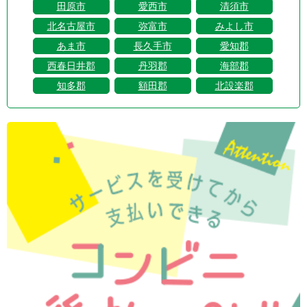
田原市
愛西市
清須市
北名古屋市
弥富市
みよし市
あま市
長久手市
愛知郡
西春日井郡
丹羽郡
海部郡
知多郡
額田郡
北設楽郡