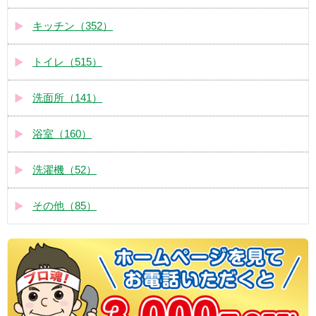
キッチン（352）
トイレ（515）
洗面所（141）
浴室（160）
洗濯機（52）
その他（85）