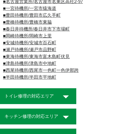
■名古屋営業所/名古屋市名東区高社2-97
■一宮待機所/一宮市猿海道
■豊田待機所/豊田市広久手町
■豊橋待機所/豊橋市東脇
■春日井待機所/春日井市下市場町
■岡崎待機所/岡崎市上里
■安城待機所/安城市百石町
■瀬戸待機所/瀬戸市品野町
■東海待機所/東海市富木島町伏見
■津島待機所/津島市中地町
■西尾待機所/西尾市一色町一色伊那跨
■半田待機所/半田市平地町
トイレ修理の対応エリア
キッチン修理の対応エリア