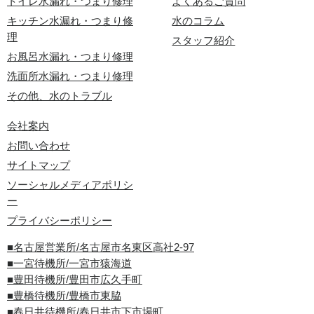
トイレ水漏れ・つまり修理
よくあるご質問
キッチン水漏れ・つまり修
水のコラム
理
スタッフ紹介
お風呂水漏れ・つまり修理
洗面所水漏れ・つまり修理
その他、水のトラブル
会社案内
お問い合わせ
サイトマップ
ソーシャルメディアポリシ
ー
プライバシーポリシー
■名古屋営業所/名古屋市名東区高社2-97
■一宮待機所/一宮市猿海道
■豊田待機所/豊田市広久手町
■豊橋待機所/豊橋市東脇
■春日井待機所/春日井市下市場町