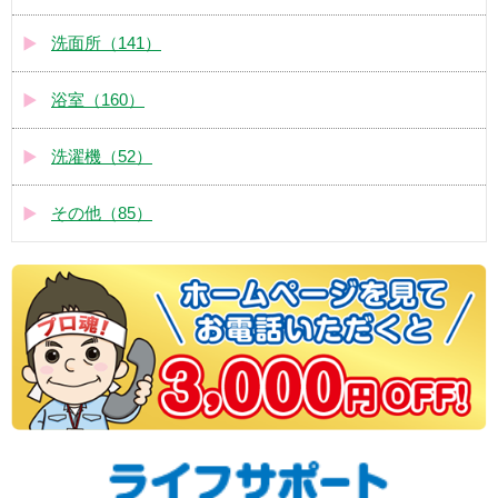
洗面所（141）
浴室（160）
洗濯機（52）
その他（85）