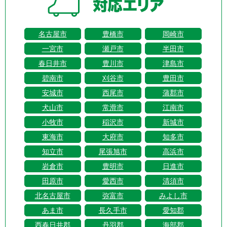
名古屋市
豊橋市
岡崎市
一宮市
瀬戸市
半田市
春日井市
豊川市
津島市
碧南市
刈谷市
豊田市
安城市
西尾市
蒲郡市
犬山市
常滑市
江南市
小牧市
稲沢市
新城市
東海市
大府市
知多市
知立市
尾張旭市
高浜市
岩倉市
豊明市
日進市
田原市
愛西市
清須市
北名古屋市
弥富市
みよし市
あま市
長久手市
愛知郡
西春日井郡
丹羽郡
海部郡