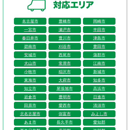
名古屋市
豊橋市
岡崎市
一宮市
瀬戸市
半田市
春日井市
豊川市
津島市
碧南市
刈谷市
豊田市
安城市
西尾市
蒲郡市
犬山市
常滑市
江南市
小牧市
稲沢市
新城市
東海市
大府市
知多市
知立市
尾張旭市
高浜市
岩倉市
豊明市
日進市
田原市
愛西市
清須市
北名古屋市
弥富市
みよし市
あま市
長久手市
愛知郡