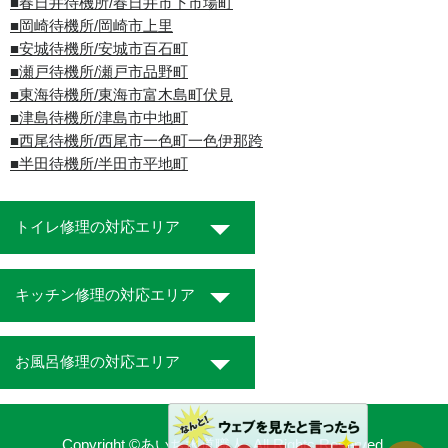
■春日井待機所/春日井市下市場町
■岡崎待機所/岡崎市上里
■安城待機所/安城市百石町
■瀬戸待機所/瀬戸市品野町
■東海待機所/東海市富木島町伏見
■津島待機所/津島市中地町
■西尾待機所/西尾市一色町一色伊那跨
■半田待機所/半田市平地町
トイレ修理の対応エリア
キッチン修理の対応エリア
お風呂修理の対応エリア
Copyright ©あいち水道職人. All Rights Reserved.