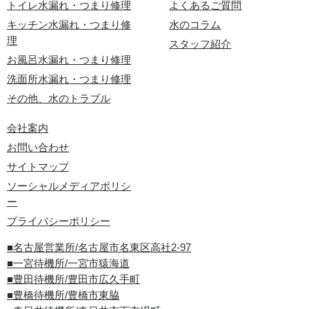
トイレ水漏れ・つまり修理
よくあるご質問
キッチン水漏れ・つまり修
水のコラム
理
スタッフ紹介
お風呂水漏れ・つまり修理
洗面所水漏れ・つまり修理
その他、水のトラブル
会社案内
お問い合わせ
サイトマップ
ソーシャルメディアポリシ
ー
プライバシーポリシー
■名古屋営業所/名古屋市名東区高社2-97
■一宮待機所/一宮市猿海道
■豊田待機所/豊田市広久手町
■豊橋待機所/豊橋市東脇