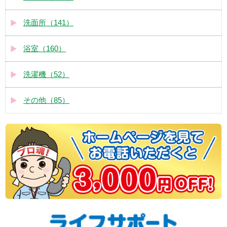
洗面所（141）
浴室（160）
洗濯機（52）
その他（85）