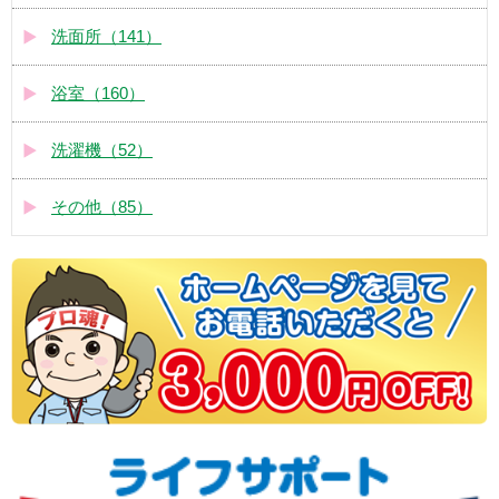
洗面所（141）
浴室（160）
洗濯機（52）
その他（85）