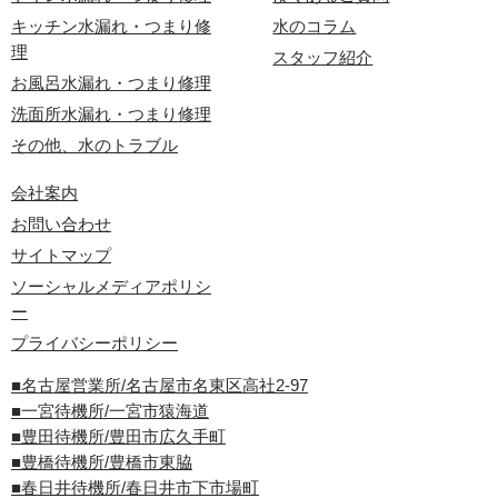
キッチン水漏れ・つまり修
水のコラム
理
スタッフ紹介
お風呂水漏れ・つまり修理
洗面所水漏れ・つまり修理
その他、水のトラブル
会社案内
お問い合わせ
サイトマップ
ソーシャルメディアポリシ
ー
プライバシーポリシー
■名古屋営業所/名古屋市名東区高社2-97
■一宮待機所/一宮市猿海道
■豊田待機所/豊田市広久手町
■豊橋待機所/豊橋市東脇
■春日井待機所/春日井市下市場町