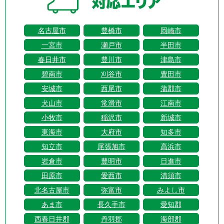
名古屋市
豊橋市
岡崎市
一宮市
瀬戸市
半田市
春日井市
豊川市
津島市
碧南市
刈谷市
豊田市
安城市
西尾市
蒲郡市
犬山市
常滑市
江南市
小牧市
稲沢市
新城市
東海市
大府市
知多市
知立市
尾張旭市
高浜市
岩倉市
豊明市
日進市
田原市
愛西市
清須市
北名古屋市
弥富市
みよし市
あま市
長久手市
愛知郡
西春日井郡
丹羽郡
海部郡