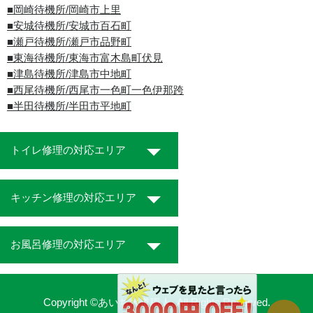
■岡崎待機所/岡崎市上里
■安城待機所/安城市百石町
■瀬戸待機所/瀬戸市品野町
■東海待機所/東海市富木島町伏見
■津島待機所/津島市中地町
■西尾待機所/西尾市一色町一色伊那跨
■半田待機所/半田市平地町
トイレ修理の対応エリア
キッチン修理の対応エリア
お風呂修理の対応エリア
Copyright ©あいち水道職人. All Rights Reserved.