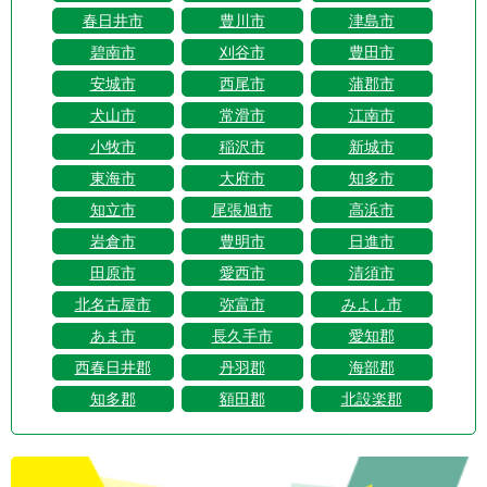
春日井市
豊川市
津島市
碧南市
刈谷市
豊田市
安城市
西尾市
蒲郡市
犬山市
常滑市
江南市
小牧市
稲沢市
新城市
東海市
大府市
知多市
知立市
尾張旭市
高浜市
岩倉市
豊明市
日進市
田原市
愛西市
清須市
北名古屋市
弥富市
みよし市
あま市
長久手市
愛知郡
西春日井郡
丹羽郡
海部郡
知多郡
額田郡
北設楽郡