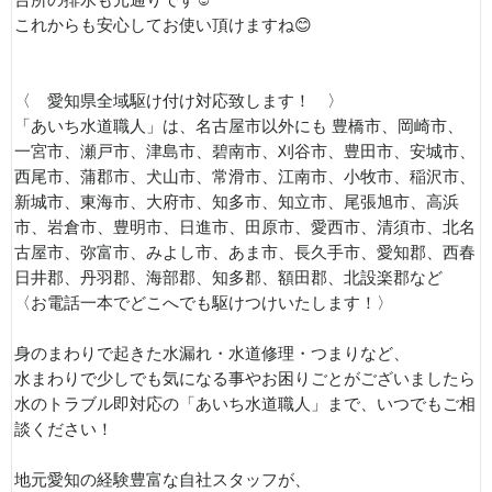
台所の排水も元通りです☺️
これからも安心してお使い頂けますね😊
〈 愛知県全域駆け付け対応致します！ 〉
「あいち水道職人」は、名古屋市以外にも 豊橋市、岡崎市、
一宮市、瀬戸市、津島市、碧南市、刈谷市、豊田市、安城市、
西尾市、蒲郡市、犬山市、常滑市、江南市、小牧市、稲沢市、
新城市、東海市、大府市、知多市、知立市、尾張旭市、高浜
市、岩倉市、豊明市、日進市、田原市、愛西市、清須市、北名
古屋市、弥富市、みよし市、あま市、長久手市、愛知郡、西春
日井郡、丹羽郡、海部郡、知多郡、額田郡、北設楽郡など
〈お電話一本でどこへでも駆けつけいたします！〉
身のまわりで起きた水漏れ・水道修理・つまりなど、
水まわりで少しでも気になる事やお困りごとがございましたら
水のトラブル即対応の「あいち水道職人」まで、いつでもご相
談ください！
地元愛知の経験豊富な自社スタッフが、