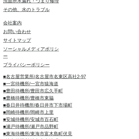
洗面所水漏れ・つまり修理
その他、水のトラブル
会社案内
お問い合わせ
サイトマップ
ソーシャルメディアポリシ
ー
プライバシーポリシー
■名古屋営業所/名古屋市名東区高社2-97
■一宮待機所/一宮市猿海道
■豊田待機所/豊田市広久手町
■豊橋待機所/豊橋市東脇
■春日井待機所/春日井市下市場町
■岡崎待機所/岡崎市上里
■安城待機所/安城市百石町
■瀬戸待機所/瀬戸市品野町
■東海待機所/東海市富木島町伏見