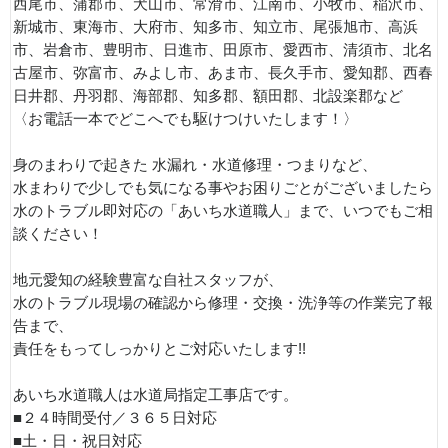
西尾市、蒲郡市、犬山市、常滑市、江南市、小牧市、稲沢市、
新城市、東海市、大府市、知多市、知立市、尾張旭市、高浜
市、岩倉市、豊明市、日進市、田原市、愛西市、清須市、北名
古屋市、弥富市、みよし市、あま市、長久手市、愛知郡、西春
日井郡、丹羽郡、海部郡、知多郡、額田郡、北設楽郡など
〈お電話一本でどこへでも駆けつけいたします！〉
身のまわりで起きた 水漏れ・水道修理・つまりなど、
水まわりで少しでも気になる事やお困りごとがございましたら
水のトラブル即対応の「あいち水道職人」まで、いつでもご相
談ください！
地元愛知の経験豊富な自社スタッフが、
水のトラブル現場の確認から修理・交換・洗浄等の作業完了報
告まで、
責任をもってしっかりとご対応いたします!!
あいち水道職人は水道局指定工事店です。
■２４時間受付／３６５日対応
■土・日・祝日対応