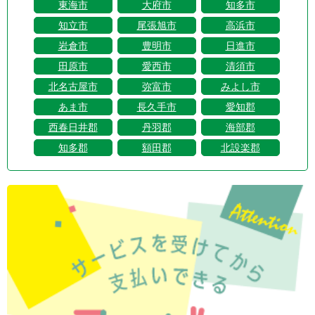
東海市
大府市
知多市
知立市
尾張旭市
高浜市
岩倉市
豊明市
日進市
田原市
愛西市
清須市
北名古屋市
弥富市
みよし市
あま市
長久手市
愛知郡
西春日井郡
丹羽郡
海部郡
知多郡
額田郡
北設楽郡