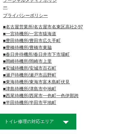
ソーシャルメディアポリシ
ー
プライバシーポリシー
■名古屋営業所/名古屋市名東区高社2-97
■一宮待機所/一宮市猿海道
■豊田待機所/豊田市広久手町
■豊橋待機所/豊橋市東脇
■春日井待機所/春日井市下市場町
■岡崎待機所/岡崎市上里
■安城待機所/安城市百石町
■瀬戸待機所/瀬戸市品野町
■東海待機所/東海市富木島町伏見
■津島待機所/津島市中地町
■西尾待機所/西尾市一色町一色伊那跨
■半田待機所/半田市平地町
トイレ修理の対応エリア