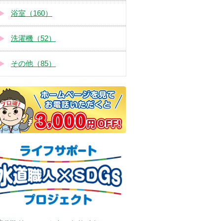
浴室（160）
洗濯機（52）
その他（85）