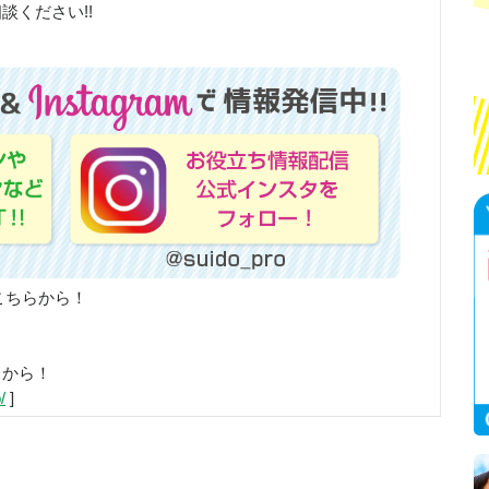
談ください!!
こちらから！
らから！
/
]