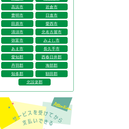
高浜市
岩倉市
豊明市
日進市
田原市
愛西市
清須市
北名古屋市
弥富市
みよし市
あま市
長久手市
愛知郡
西春日井郡
丹羽郡
海部郡
知多郡
額田郡
北設楽郡