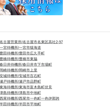
■名古屋営業所/名古屋市名東区高社2-97
■一宮待機所/一宮市猿海道
■豊田待機所/豊田市広久手町
■豊橋待機所/豊橋市東脇
■春日井待機所/春日井市下市場町
■岡崎待機所/岡崎市上里
■安城待機所/安城市百石町
■瀬戸待機所/瀬戸市品野町
■東海待機所/東海市富木島町伏見
■津島待機所/津島市中地町
■西尾待機所/西尾市一色町一色伊那跨
■半田待機所/半田市平地町