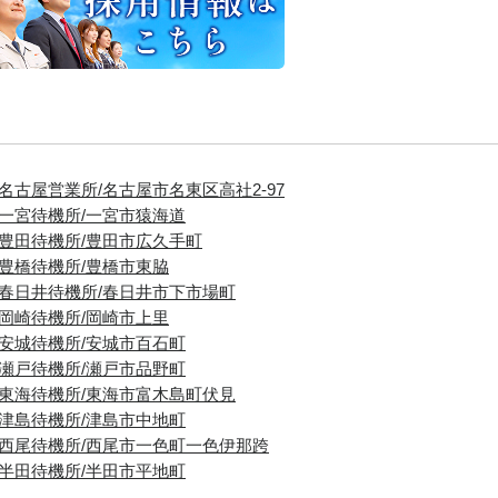
■名古屋営業所/名古屋市名東区高社2-97
■一宮待機所/一宮市猿海道
■豊田待機所/豊田市広久手町
■豊橋待機所/豊橋市東脇
■春日井待機所/春日井市下市場町
■岡崎待機所/岡崎市上里
■安城待機所/安城市百石町
■瀬戸待機所/瀬戸市品野町
■東海待機所/東海市富木島町伏見
■津島待機所/津島市中地町
■西尾待機所/西尾市一色町一色伊那跨
■半田待機所/半田市平地町