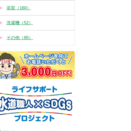
浴室（160）
洗濯機（52）
その他（85）