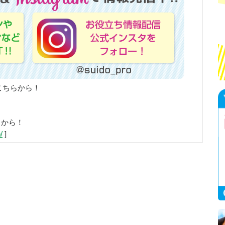
こちらから！
らから！
/
]