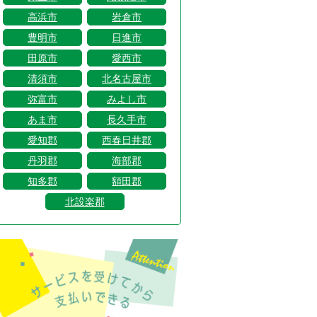
高浜市
岩倉市
豊明市
日進市
田原市
愛西市
清須市
北名古屋市
弥富市
みよし市
あま市
長久手市
愛知郡
西春日井郡
丹羽郡
海部郡
知多郡
額田郡
北設楽郡