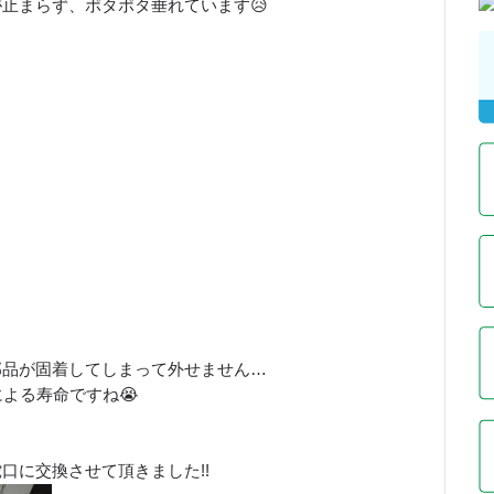
止まらず、ポタポタ垂れています😥
部品が固着してしまって外せません…
よる寿命ですね😭
口に交換させて頂きました!!