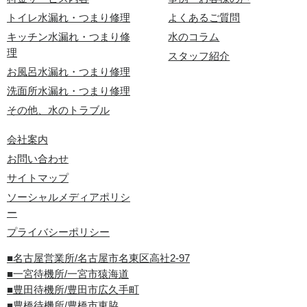
トイレ水漏れ・つまり修理
よくあるご質問
キッチン水漏れ・つまり修
水のコラム
理
スタッフ紹介
お風呂水漏れ・つまり修理
洗面所水漏れ・つまり修理
その他、水のトラブル
会社案内
お問い合わせ
サイトマップ
ソーシャルメディアポリシ
ー
プライバシーポリシー
■名古屋営業所/名古屋市名東区高社2-97
■一宮待機所/一宮市猿海道
■豊田待機所/豊田市広久手町
■豊橋待機所/豊橋市東脇