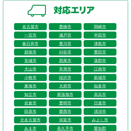
名古屋市
豊橋市
岡崎市
一宮市
瀬戸市
半田市
春日井市
豊川市
津島市
碧南市
刈谷市
豊田市
安城市
西尾市
蒲郡市
犬山市
常滑市
江南市
小牧市
稲沢市
新城市
東海市
大府市
知多市
知立市
尾張旭市
高浜市
岩倉市
豊明市
日進市
田原市
愛西市
清須市
北名古屋市
弥富市
みよし市
あま市
長久手市
愛知郡