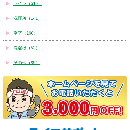
トイレ（515）
洗面所（141）
浴室（160）
洗濯機（52）
その他（85）