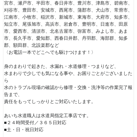
宮市、瀬戸市、半田市、春日井市、豊川市、津島市、碧南市、
刈谷市、豊田市、安城市、西尾市、蒲郡市、犬山市、常滑市、
江南市、小牧市、稲沢市、新城市、東海市、大府市、知多市、
知立市、尾張旭市、高浜市、岩倉市、豊明市、日進市、田原
市、愛西市、清須市、北名古屋市、弥富市、みよし市、あま
市、長久手市、愛知郡、西春日井郡、丹羽郡、海部群、知多
郡、額田群、北設楽郡など
〈お電話一本でどこへでも駆けつけます！〉
身のまわりで起きた、水漏れ・水道修理・つまりなど、
水まわりで少しでも気になる事や、お困りごとがございました
ら
水のトラブル現場の確認から修理・交換・洗浄等の作業完了報
告まで、
責任をもってしっかりとご対応いたします。
あいち水道職人は水道局指定工事店です。
■２４時間受付／３６５日対応
■土・日・祝日対応