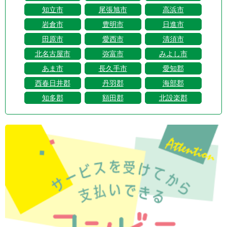
知立市
尾張旭市
高浜市
岩倉市
豊明市
日進市
田原市
愛西市
清須市
北名古屋市
弥富市
みよし市
あま市
長久手市
愛知郡
西春日井郡
丹羽郡
海部郡
知多郡
額田郡
北設楽郡