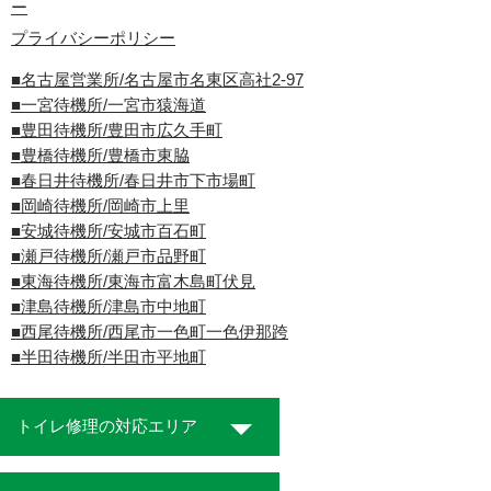
ー
プライバシーポリシー
■名古屋営業所/名古屋市名東区高社2-97
■一宮待機所/一宮市猿海道
■豊田待機所/豊田市広久手町
■豊橋待機所/豊橋市東脇
■春日井待機所/春日井市下市場町
■岡崎待機所/岡崎市上里
■安城待機所/安城市百石町
■瀬戸待機所/瀬戸市品野町
■東海待機所/東海市富木島町伏見
■津島待機所/津島市中地町
■西尾待機所/西尾市一色町一色伊那跨
■半田待機所/半田市平地町
トイレ修理の対応エリア