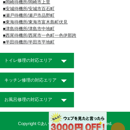
■岡崎待機所/岡崎市上里
■安城待機所/安城市百石町
■瀬戸待機所/瀬戸市品野町
■東海待機所/東海市富木島町伏見
■津島待機所/津島市中地町
■西尾待機所/西尾市一色町一色伊那跨
■半田待機所/半田市平地町
トイレ修理の対応エリア
キッチン修理の対応エリア
お風呂修理の対応エリア
Copyright ©あいち水道職人. All Rights Reserved.