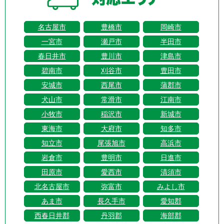
名古屋市
豊橋市
岡崎市
一宮市
瀬戸市
半田市
春日井市
豊川市
津島市
碧南市
刈谷市
豊田市
安城市
西尾市
蒲郡市
犬山市
常滑市
江南市
小牧市
稲沢市
新城市
東海市
大府市
知多市
知立市
尾張旭市
高浜市
岩倉市
豊明市
日進市
田原市
愛西市
清須市
北名古屋市
弥富市
みよし市
あま市
長久手市
愛知郡
西春日井郡
丹羽郡
海部郡