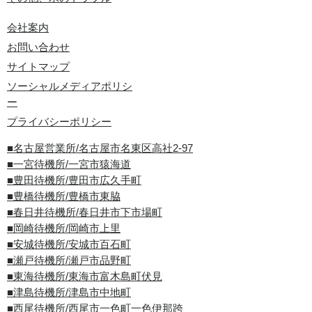
会社案内
お問い合わせ
サイトマップ
ソーシャルメディアポリシ
ー
プライバシーポリシー
■名古屋営業所/名古屋市名東区高社2-97
■一宮待機所/一宮市猿海道
■豊田待機所/豊田市広久手町
■豊橋待機所/豊橋市東脇
■春日井待機所/春日井市下市場町
■岡崎待機所/岡崎市上里
■安城待機所/安城市百石町
■瀬戸待機所/瀬戸市品野町
■東海待機所/東海市富木島町伏見
■津島待機所/津島市中地町
■西尾待機所/西尾市一色町一色伊那跨