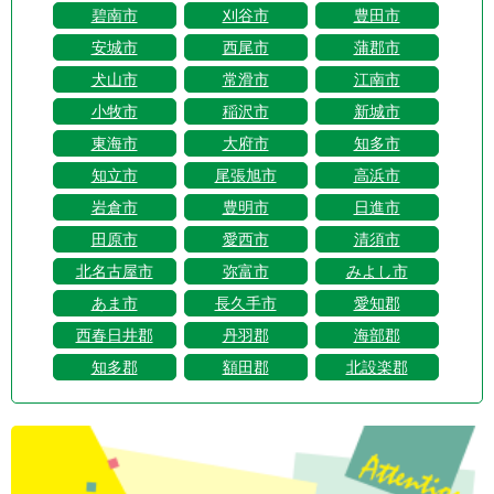
碧南市
刈谷市
豊田市
安城市
西尾市
蒲郡市
犬山市
常滑市
江南市
小牧市
稲沢市
新城市
東海市
大府市
知多市
知立市
尾張旭市
高浜市
岩倉市
豊明市
日進市
田原市
愛西市
清須市
北名古屋市
弥富市
みよし市
あま市
長久手市
愛知郡
西春日井郡
丹羽郡
海部郡
知多郡
額田郡
北設楽郡