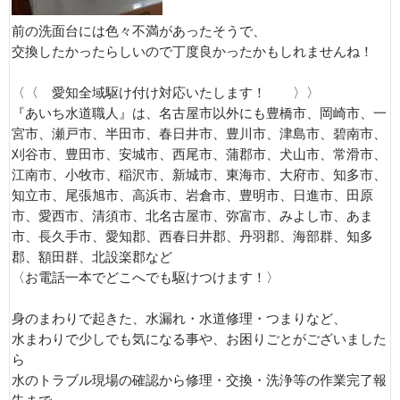
前の洗面台には色々不満があったそうで、
交換したかったらしいので丁度良かったかもしれませんね！
〈〈 愛知全域駆け付け対応いたします！ 〉〉
『あいち水道職人』は、名古屋市以外にも豊橋市、岡崎市、一
宮市、瀬戸市、半田市、春日井市、豊川市、津島市、碧南市、
刈谷市、豊田市、安城市、西尾市、蒲郡市、犬山市、常滑市、
江南市、小牧市、稲沢市、新城市、東海市、大府市、知多市、
知立市、尾張旭市、高浜市、岩倉市、豊明市、日進市、田原
市、愛西市、清須市、北名古屋市、弥富市、みよし市、あま
市、長久手市、愛知郡、西春日井郡、丹羽郡、海部群、知多
郡、額田群、北設楽郡など
〈お電話一本でどこへでも駆けつけます！〉
身のまわりで起きた、水漏れ・水道修理・つまりなど、
水まわりで少しでも気になる事や、お困りごとがございました
ら
水のトラブル現場の確認から修理・交換・洗浄等の作業完了報