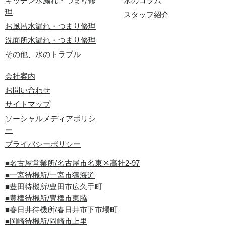
キッチン水漏れ・つまり修
水のコラム
理
スタッフ紹介
お風呂水漏れ・つまり修理
洗面所水漏れ・つまり修理
その他、水のトラブル
会社案内
お問い合わせ
サイトマップ
ソーシャルメディアポリシ
ー
プライバシーポリシー
■名古屋営業所/名古屋市名東区高社2-97
■一宮待機所/一宮市猿海道
■豊田待機所/豊田市広久手町
■豊橋待機所/豊橋市東脇
■春日井待機所/春日井市下市場町
■岡崎待機所/岡崎市上里