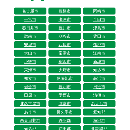
名古屋市
豊橋市
岡崎市
一宮市
瀬戸市
半田市
春日井市
豊川市
津島市
碧南市
刈谷市
豊田市
安城市
西尾市
蒲郡市
犬山市
常滑市
江南市
小牧市
稲沢市
新城市
東海市
大府市
知多市
知立市
尾張旭市
高浜市
岩倉市
豊明市
日進市
田原市
愛西市
清須市
北名古屋市
弥富市
みよし市
あま市
長久手市
愛知郡
西春日井郡
丹羽郡
海部郡
知多郡
額田郡
北設楽郡