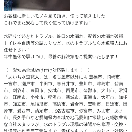
お客様に新しいモノを見て頂き、使って頂きました。
これでまた安心して長く使って頂けますね！
水廻りで起きたトラブル、蛇口の水漏れ、配管の水漏れ破損、
トイレや台所等の詰まりなど、水のトラブルなら水道職人にお
任せ下さい！
年中無休で駆けつけ、最善の解決策をご提案いたします！
〈 愛知県全域駆け付け対応致します！ 〉
「あいち水道職人」は、名古屋市以外にも 豊橋市、岡崎市、
一宮市、瀬戸市、半田市、春日井市、豊川市、津島市、碧南
市、刈谷市、豊田市、安城市、西尾市、蒲郡市、犬山市、常滑
市、江南市、小牧市、稲沢市、新城市、東海市、大府市、知多
市、知立市、尾張旭市、高浜市、岩倉市、豊明市、日進市、田
原市、愛西市、清須市、北名古屋市、弥富市、みよ市、あま
市、長久手市など愛知県内全域で地元愛知に常駐した経験豊富
な自社スタッフが、水のトラブル現場の確認から修理・交換・
洗浄等の作業完了報告まで、責任をもってしっかりとご対応い