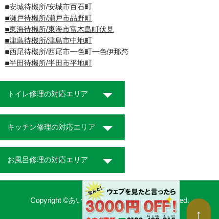
■安城待機所/安城市百石町
■瀬戸待機所/瀬戸市品野町
■東海待機所/東海市富木島町伏見
■津島待機所/津島市中地町
■西尾待機所/西尾市一色町一色伊那跨
■半田待機所/半田市平地町
トイレ修理の対応エリア
キッチン修理の対応エリア
お風呂修理の対応エリア
Copyright ©あいち水道職人. All Rights Reserved.
↑