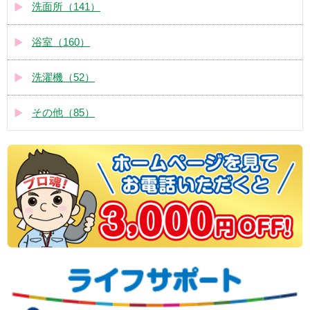
洗面所（141）
浴室（160）
洗濯機（52）
その他（85）