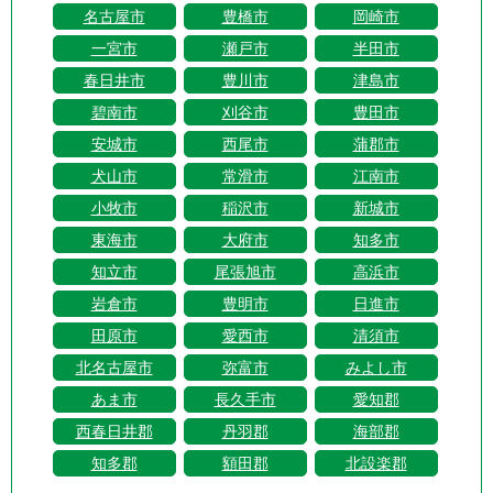
名古屋市
豊橋市
岡崎市
一宮市
瀬戸市
半田市
春日井市
豊川市
津島市
碧南市
刈谷市
豊田市
安城市
西尾市
蒲郡市
犬山市
常滑市
江南市
小牧市
稲沢市
新城市
東海市
大府市
知多市
知立市
尾張旭市
高浜市
岩倉市
豊明市
日進市
田原市
愛西市
清須市
北名古屋市
弥富市
みよし市
あま市
長久手市
愛知郡
西春日井郡
丹羽郡
海部郡
知多郡
額田郡
北設楽郡