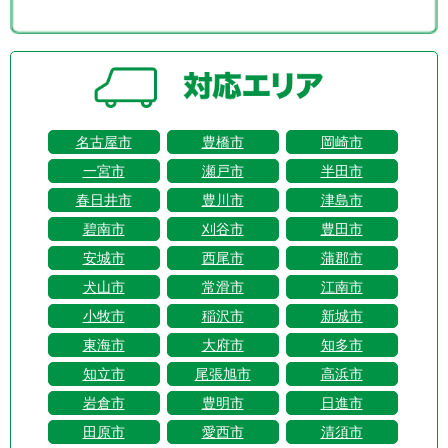
名古屋市
豊橋市
岡崎市
一宮市
瀬戸市
半田市
春日井市
豊川市
津島市
碧南市
刈谷市
豊田市
安城市
西尾市
蒲郡市
犬山市
常滑市
江南市
小牧市
稲沢市
新城市
東海市
大府市
知多市
知立市
尾張旭市
高浜市
岩倉市
豊明市
日進市
田原市
愛西市
清須市