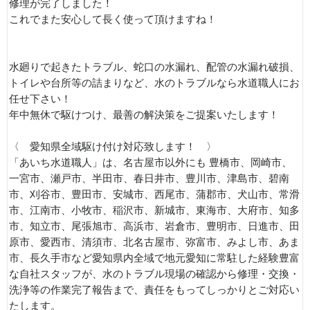
修理が完了しました！
これでまた安心して長く使って頂けますね！
水廻りで起きたトラブル、蛇口の水漏れ、配管の水漏れ破損、
トイレや台所等の詰まりなど、水のトラブルなら水道職人にお
任せ下さい！
年中無休で駆けつけ、最善の解決策をご提案いたします！
〈 愛知県全域駆け付け対応致します！ 〉
「あいち水道職人」は、名古屋市以外にも 豊橋市、岡崎市、
一宮市、瀬戸市、半田市、春日井市、豊川市、津島市、碧南
市、刈谷市、豊田市、安城市、西尾市、蒲郡市、犬山市、常滑
市、江南市、小牧市、稲沢市、新城市、東海市、大府市、知多
市、知立市、尾張旭市、高浜市、岩倉市、豊明市、日進市、田
原市、愛西市、清須市、北名古屋市、弥富市、みよし市、あま
市、長久手市など愛知県内全域で地元愛知に常駐した経験豊富
な自社スタッフが、水のトラブル現場の確認から修理・交換・
洗浄等の作業完了報告まで、責任をもってしっかりとご対応い
たします。