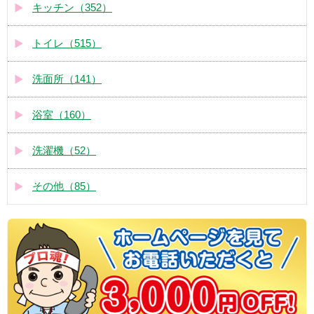
キッチン（352）
トイレ（515）
洗面所（141）
浴室（160）
洗濯機（52）
その他（85）