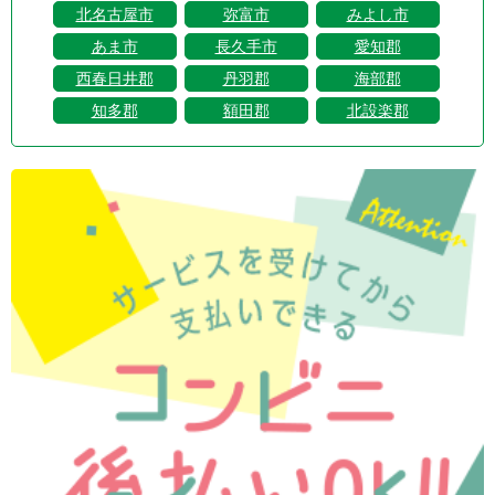
北名古屋市
弥富市
みよし市
あま市
長久手市
愛知郡
西春日井郡
丹羽郡
海部郡
知多郡
額田郡
北設楽郡