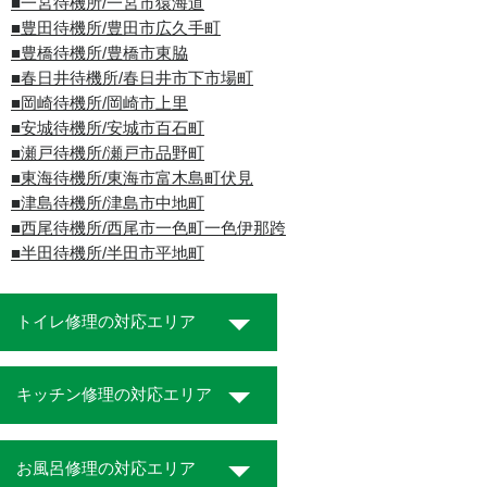
■一宮待機所/一宮市猿海道
■豊田待機所/豊田市広久手町
■豊橋待機所/豊橋市東脇
■春日井待機所/春日井市下市場町
■岡崎待機所/岡崎市上里
■安城待機所/安城市百石町
■瀬戸待機所/瀬戸市品野町
■東海待機所/東海市富木島町伏見
■津島待機所/津島市中地町
■西尾待機所/西尾市一色町一色伊那跨
■半田待機所/半田市平地町
トイレ修理の対応エリア
キッチン修理の対応エリア
お風呂修理の対応エリア