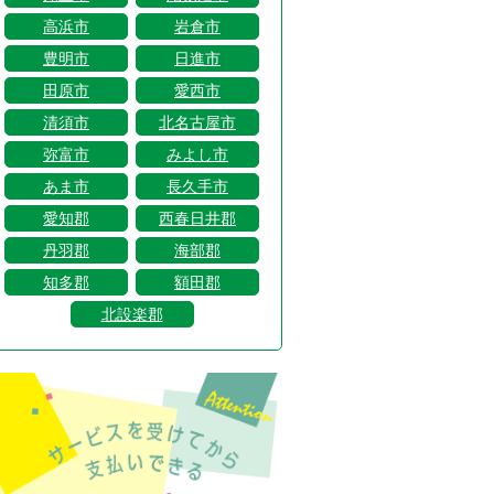
高浜市
岩倉市
豊明市
日進市
田原市
愛西市
清須市
北名古屋市
弥富市
みよし市
あま市
長久手市
愛知郡
西春日井郡
丹羽郡
海部郡
知多郡
額田郡
北設楽郡