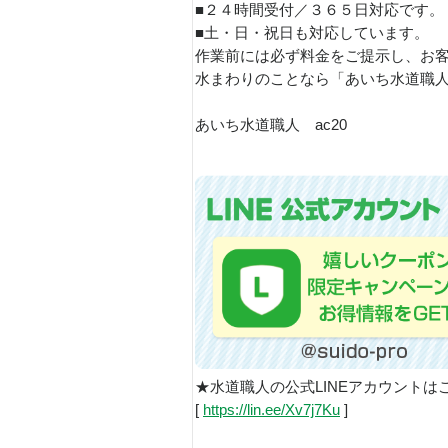
■２４時間受付／３６５日対応です。
■土・日・祝日も対応しています。
作業前には必ず料金をご提示し、お
水まわりのことなら「あいち水道職
あいち水道職人 ac20
★水道職人の公式LINEアカウントは
[
https://lin.ee/Xv7j7Ku
]