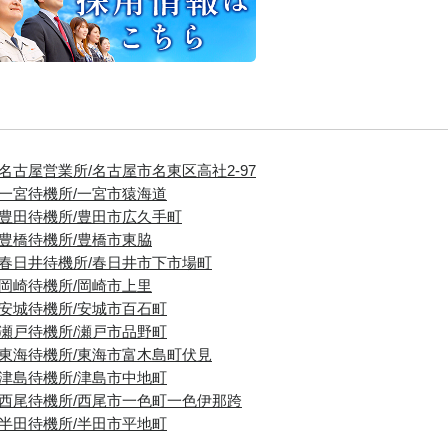
■名古屋営業所/名古屋市名東区高社2-97
■一宮待機所/一宮市猿海道
■豊田待機所/豊田市広久手町
■豊橋待機所/豊橋市東脇
■春日井待機所/春日井市下市場町
■岡崎待機所/岡崎市上里
■安城待機所/安城市百石町
■瀬戸待機所/瀬戸市品野町
■東海待機所/東海市富木島町伏見
■津島待機所/津島市中地町
■西尾待機所/西尾市一色町一色伊那跨
■半田待機所/半田市平地町