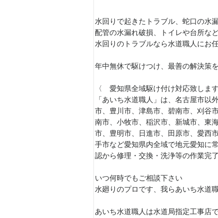
水回りで起きたトラブル、蛇口の水
配管の水漏れ破損、トイレや台所な
水回りのトラブルなら水道職人にお
年中無休で駆けつけ、最善の解決策
〈 愛知県全域駆け付け対応致しま
「あいち水道職人」は、名古屋市以外
市、豊川市、津島市、碧南市、刈谷
南市、小牧市、稲沢市、新城市、東
市、豊明市、日進市、田原市、愛西
手市など愛知県内全域で地元愛知に
認から修理・交換・洗浄等の作業完
いつ何時でもご相談下さい
水廻りのプロです、我らあいち水道
あいち水道職人は水道局指定工事店