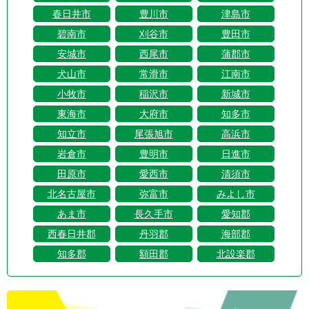
春日井市
豊川市
津島市
碧南市
刈谷市
豊田市
安城市
西尾市
蒲郡市
犬山市
常滑市
江南市
小牧市
稲沢市
新城市
東海市
大府市
知多市
知立市
尾張旭市
高浜市
岩倉市
豊明市
日進市
田原市
愛西市
清須市
北名古屋市
弥富市
みよし市
あま市
長久手市
愛知郡
西春日井郡
丹羽郡
海部郡
知多郡
額田郡
北設楽郡