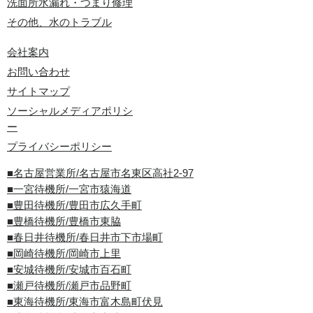
洗面所水漏れ・つまり修理
その他、水のトラブル
会社案内
お問い合わせ
サイトマップ
ソーシャルメディアポリシ
ー
プライバシーポリシー
■名古屋営業所/名古屋市名東区高社2-97
■一宮待機所/一宮市猿海道
■豊田待機所/豊田市広久手町
■豊橋待機所/豊橋市東脇
■春日井待機所/春日井市下市場町
■岡崎待機所/岡崎市上里
■安城待機所/安城市百石町
■瀬戸待機所/瀬戸市品野町
■東海待機所/東海市富木島町伏見