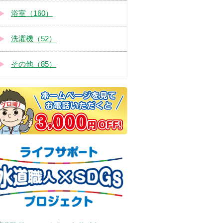
浴室（160）
洗濯機（52）
その他（85）