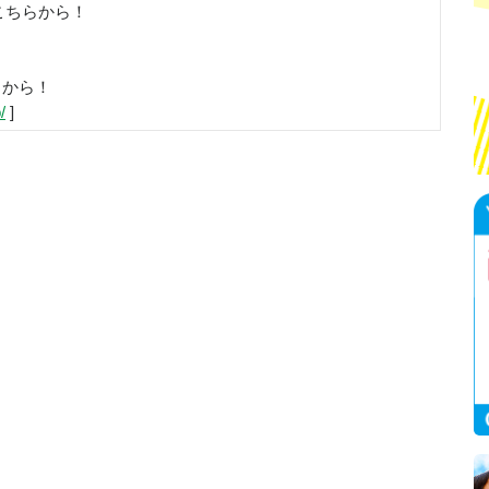
こちらから！
らから！
/
]