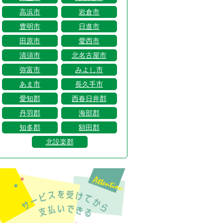
高浜市
岩倉市
豊明市
日進市
田原市
愛西市
清須市
北名古屋市
弥富市
みよし市
あま市
長久手市
愛知郡
西春日井郡
丹羽郡
海部郡
知多郡
額田郡
北設楽郡