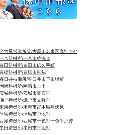
■名古屋営業所/名古屋市名東区高社2-97
■一宮待機所/一宮市猿海道
■豊田待機所/豊田市広久手町
■豊橋待機所/豊橋市東脇
■春日井待機所/春日井市下市場町
■岡崎待機所/岡崎市上里
■安城待機所/安城市百石町
■瀬戸待機所/瀬戸市品野町
■東海待機所/東海市富木島町伏見
■津島待機所/津島市中地町
■西尾待機所/西尾市一色町一色伊那跨
■半田待機所/半田市平地町