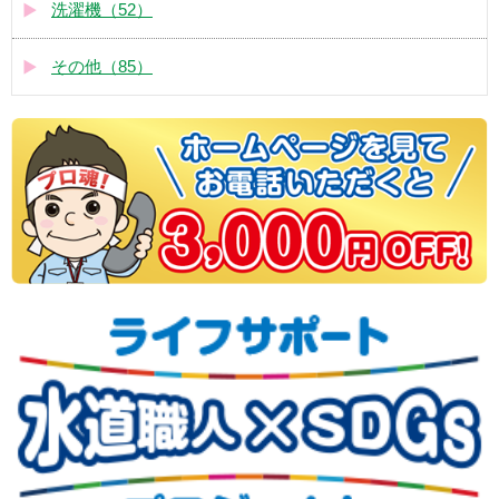
洗濯機（52）
その他（85）