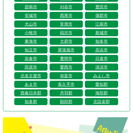
碧南市
刈谷市
豊田市
安城市
西尾市
蒲郡市
犬山市
常滑市
江南市
小牧市
稲沢市
新城市
東海市
大府市
知多市
知立市
尾張旭市
高浜市
岩倉市
豊明市
日進市
田原市
愛西市
清須市
北名古屋市
弥富市
みよし市
あま市
長久手市
愛知郡
西春日井郡
丹羽郡
海部郡
知多郡
額田郡
北設楽郡