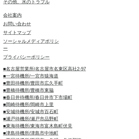
その他、水のトラブル
会社案内
お問い合わせ
サイトマップ
ソーシャルメディアポリシ
ー
プライバシーポリシー
■名古屋営業所/名古屋市名東区高社2-97
■一宮待機所/一宮市猿海道
■豊田待機所/豊田市広久手町
■豊橋待機所/豊橋市東脇
■春日井待機所/春日井市下市場町
■岡崎待機所/岡崎市上里
■安城待機所/安城市百石町
■瀬戸待機所/瀬戸市品野町
■東海待機所/東海市富木島町伏見
■津島待機所/津島市中地町