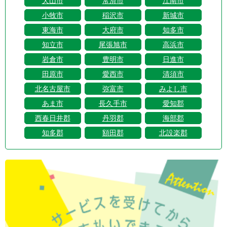
犬山市
常滑市
江南市
小牧市
稲沢市
新城市
東海市
大府市
知多市
知立市
尾張旭市
高浜市
岩倉市
豊明市
日進市
田原市
愛西市
清須市
北名古屋市
弥富市
みよし市
あま市
長久手市
愛知郡
西春日井郡
丹羽郡
海部郡
知多郡
額田郡
北設楽郡