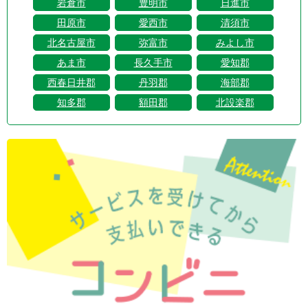
岩倉市
豊明市
日進市
田原市
愛西市
清須市
北名古屋市
弥富市
みよし市
あま市
長久手市
愛知郡
西春日井郡
丹羽郡
海部郡
知多郡
額田郡
北設楽郡