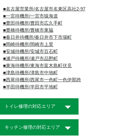
■名古屋営業所/名古屋市名東区高社2-97
■一宮待機所/一宮市猿海道
■豊田待機所/豊田市広久手町
■豊橋待機所/豊橋市東脇
■春日井待機所/春日井市下市場町
■岡崎待機所/岡崎市上里
■安城待機所/安城市百石町
■瀬戸待機所/瀬戸市品野町
■東海待機所/東海市富木島町伏見
■津島待機所/津島市中地町
■西尾待機所/西尾市一色町一色伊那跨
■半田待機所/半田市平地町
トイレ修理の対応エリア
キッチン修理の対応エリア