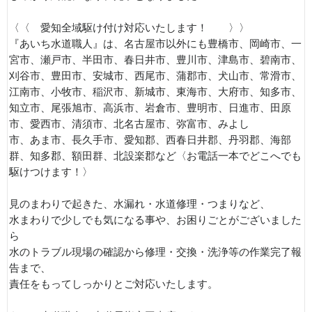
〈〈 愛知全域駆け付け対応いたします！ 〉〉
『あいち水道職人』は、名古屋市以外にも豊橋市、岡崎市、一
宮市、瀬戸市、半田市、春日井市、豊川市、津島市、碧南市、
刈谷市、豊田市、安城市、西尾市、蒲郡市、犬山市、常滑市、
江南市、小牧市、稲沢市、新城市、東海市、大府市、知多市、
知立市、尾張旭市、高浜市、岩倉市、豊明市、日進市、田原
市、愛西市、清須市、北名古屋市、弥富市、みよし
市、あま市、長久手市、愛知郡、西春日井郡、丹羽郡、海部
群、知多郡、額田群、北設楽郡など〈お電話一本でどこへでも
駆けつけます！〉
見のまわりで起きた、水漏れ・水道修理・つまりなど、
水まわりで少しでも気になる事や、お困りごとがございました
ら
水のトラブル現場の確認から修理・交換・洗浄等の作業完了報
告まで、
責任をもってしっかりとご対応いたします。