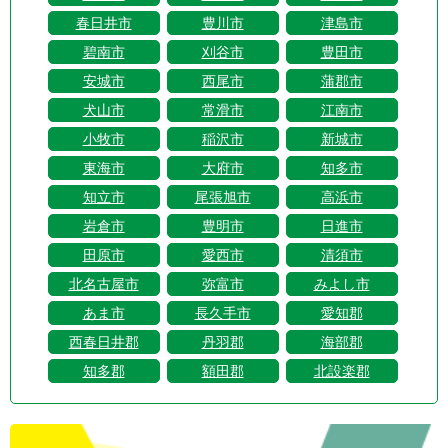
春日井市
豊川市
津島市
碧南市
刈谷市
豊田市
安城市
西尾市
蒲郡市
犬山市
常滑市
江南市
小牧市
稲沢市
新城市
東海市
大府市
知多市
知立市
尾張旭市
高浜市
岩倉市
豊明市
日進市
田原市
愛西市
清須市
北名古屋市
弥富市
みよし市
あま市
長久手市
愛知郡
西春日井郡
丹羽郡
海部郡
知多郡
額田郡
北設楽郡