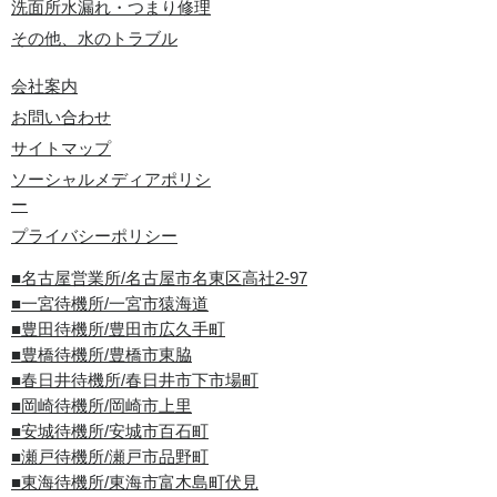
洗面所水漏れ・つまり修理
その他、水のトラブル
会社案内
お問い合わせ
サイトマップ
ソーシャルメディアポリシ
ー
プライバシーポリシー
■名古屋営業所/名古屋市名東区高社2-97
■一宮待機所/一宮市猿海道
■豊田待機所/豊田市広久手町
■豊橋待機所/豊橋市東脇
■春日井待機所/春日井市下市場町
■岡崎待機所/岡崎市上里
■安城待機所/安城市百石町
■瀬戸待機所/瀬戸市品野町
■東海待機所/東海市富木島町伏見