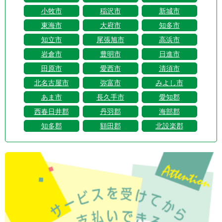
小牧市
稲沢市
新城市
東海市
大府市
知多市
知立市
尾張旭市
高浜市
岩倉市
豊明市
日進市
田原市
愛西市
清須市
北名古屋市
弥富市
みよし市
あま市
長久手市
愛知郡
西春日井郡
丹羽郡
海部郡
知多郡
額田郡
北設楽郡