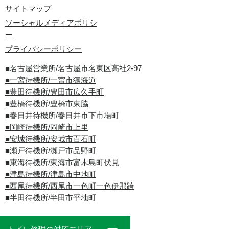
サイトマップ
ソーシャルメディアポリシ
ー
プライバシーポリシー
■名古屋営業所/名古屋市名東区高社2-97
■一宮待機所/一宮市猿海道
■豊田待機所/豊田市広久手町
■豊橋待機所/豊橋市東脇
■春日井待機所/春日井市下市場町
■岡崎待機所/岡崎市上里
■安城待機所/安城市百石町
■瀬戸待機所/瀬戸市品野町
■東海待機所/東海市富木島町伏見
■津島待機所/津島市中地町
■西尾待機所/西尾市一色町一色伊那跨
■半田待機所/半田市平地町