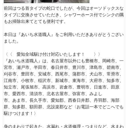
前回はつる首タイプの蛇口でしたが、今回はオーソドックスな
タイプに交換させていただき、シャワーホース付でシンクの隅
もお掃除出来てとても便利です。
本日は『あいち水道職人』をご利用いただきありがとうござい
ました。
〈〈 愛知全域駆け付け対応いたします！ 〉〉
『あいち水道職人』は、名古屋市以外にも豊橋市、岡崎市、一
宮市、瀬戸市、半田市、春日井市、豊川市、津島市、碧南市、
刈谷市、豊田市、安城市、西尾市、蒲郡市、犬山市、常滑市、
江南市、小牧市、稲沢市、新城市、東海市、大府市、知多市、
知立市、尾張旭市、高浜市、岩倉市、豊明市、日進市、田原
市、愛西市、清須市、北名古屋市、弥富市、みよし
市、あま市、長久手市、愛知郡、西春日井郡、丹羽郡、海部
群、知多郡、額田群、北設楽郡など〈お電話一本でどこへでも
駆けつけます！〉
身のまわりで起きた、水漏れ・水道修理・つまりなど、水まわ