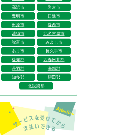
高浜市
岩倉市
豊明市
日進市
田原市
愛西市
清須市
北名古屋市
弥富市
みよし市
あま市
長久手市
愛知郡
西春日井郡
丹羽郡
海部郡
知多郡
額田郡
北設楽郡