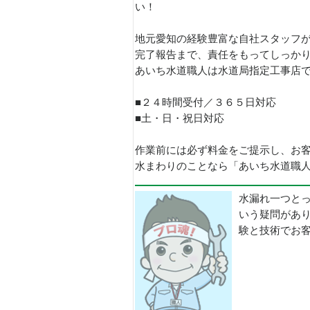
い！
地元愛知の経験豊富な自社スタッフ
完了報告まで、責任をもってしっか
あいち水道職人は水道局指定工事店
■２４時間受付／３６５日対応
■土・日・祝日対応
作業前には必ず料金をご提示し、お
水まわりのことなら「あいち水道職人
水漏れ一つと
いう疑問があ
験と技術でお