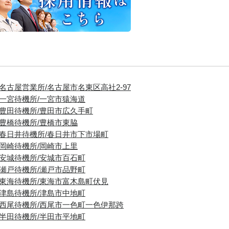
■名古屋営業所/名古屋市名東区高社2-97
■一宮待機所/一宮市猿海道
■豊田待機所/豊田市広久手町
■豊橋待機所/豊橋市東脇
■春日井待機所/春日井市下市場町
■岡崎待機所/岡崎市上里
■安城待機所/安城市百石町
■瀬戸待機所/瀬戸市品野町
■東海待機所/東海市富木島町伏見
■津島待機所/津島市中地町
■西尾待機所/西尾市一色町一色伊那跨
■半田待機所/半田市平地町