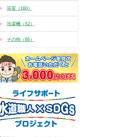
浴室（160）
洗濯機（52）
その他（85）