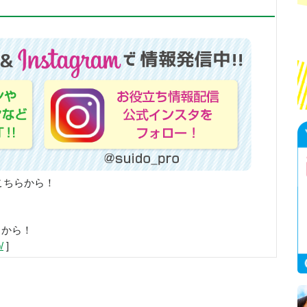
こちらから！
らから！
/
]