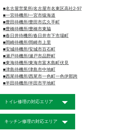
■名古屋営業所/名古屋市名東区高社2-97
■一宮待機所/一宮市猿海道
■豊田待機所/豊田市広久手町
■豊橋待機所/豊橋市東脇
■春日井待機所/春日井市下市場町
■岡崎待機所/岡崎市上里
■安城待機所/安城市百石町
■瀬戸待機所/瀬戸市品野町
■東海待機所/東海市富木島町伏見
■津島待機所/津島市中地町
■西尾待機所/西尾市一色町一色伊那跨
■半田待機所/半田市平地町
トイレ修理の対応エリア
キッチン修理の対応エリア