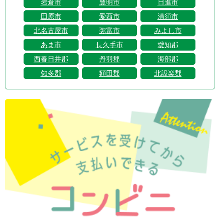
岩倉市
豊明市
日進市
田原市
愛西市
清須市
北名古屋市
弥富市
みよし市
あま市
長久手市
愛知郡
西春日井郡
丹羽郡
海部郡
知多郡
額田郡
北設楽郡