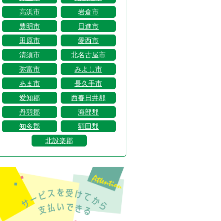
高浜市
岩倉市
豊明市
日進市
田原市
愛西市
清須市
北名古屋市
弥富市
みよし市
あま市
長久手市
愛知郡
西春日井郡
丹羽郡
海部郡
知多郡
額田郡
北設楽郡