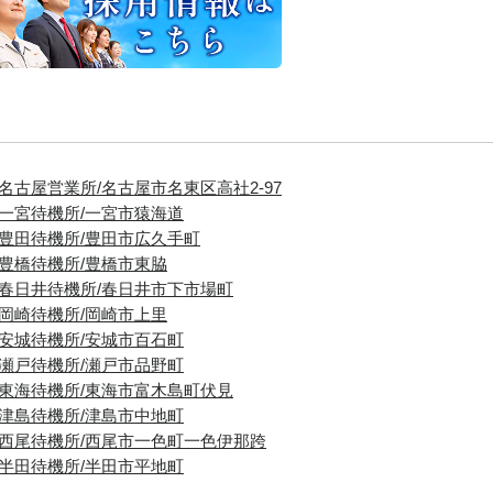
■名古屋営業所/名古屋市名東区高社2-97
■一宮待機所/一宮市猿海道
■豊田待機所/豊田市広久手町
■豊橋待機所/豊橋市東脇
■春日井待機所/春日井市下市場町
■岡崎待機所/岡崎市上里
■安城待機所/安城市百石町
■瀬戸待機所/瀬戸市品野町
■東海待機所/東海市富木島町伏見
■津島待機所/津島市中地町
■西尾待機所/西尾市一色町一色伊那跨
■半田待機所/半田市平地町