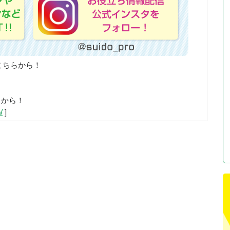
こちらから！
らから！
/
]