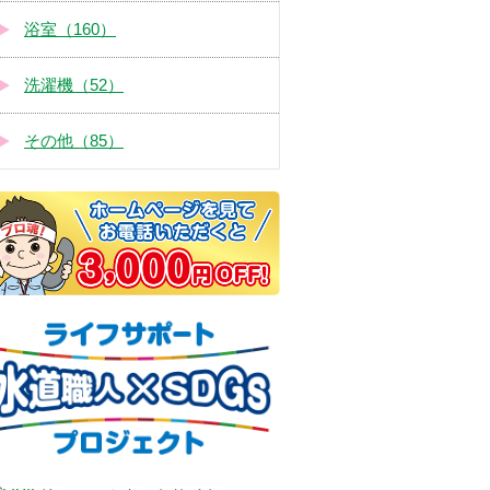
浴室（160）
洗濯機（52）
その他（85）