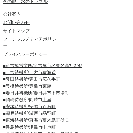
その他、水のトラブル
会社案内
お問い合わせ
サイトマップ
ソーシャルメディアポリシ
ー
プライバシーポリシー
■名古屋営業所/名古屋市名東区高社2-97
■一宮待機所/一宮市猿海道
■豊田待機所/豊田市広久手町
■豊橋待機所/豊橋市東脇
■春日井待機所/春日井市下市場町
■岡崎待機所/岡崎市上里
■安城待機所/安城市百石町
■瀬戸待機所/瀬戸市品野町
■東海待機所/東海市富木島町伏見
■津島待機所/津島市中地町