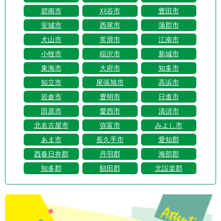
碧南市
刈谷市
豊田市
安城市
西尾市
蒲郡市
犬山市
常滑市
江南市
小牧市
稲沢市
新城市
東海市
大府市
知多市
知立市
尾張旭市
高浜市
岩倉市
豊明市
日進市
田原市
愛西市
清須市
北名古屋市
弥富市
みよし市
あま市
長久手市
愛知郡
西春日井郡
丹羽郡
海部郡
知多郡
額田郡
北設楽郡