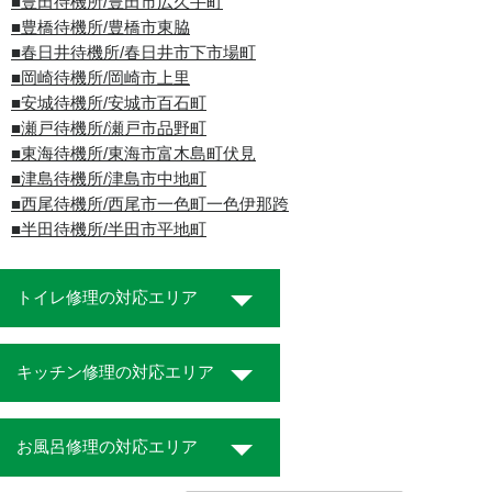
■豊田待機所/豊田市広久手町
■豊橋待機所/豊橋市東脇
■春日井待機所/春日井市下市場町
■岡崎待機所/岡崎市上里
■安城待機所/安城市百石町
■瀬戸待機所/瀬戸市品野町
■東海待機所/東海市富木島町伏見
■津島待機所/津島市中地町
■西尾待機所/西尾市一色町一色伊那跨
■半田待機所/半田市平地町
トイレ修理の対応エリア
キッチン修理の対応エリア
お風呂修理の対応エリア