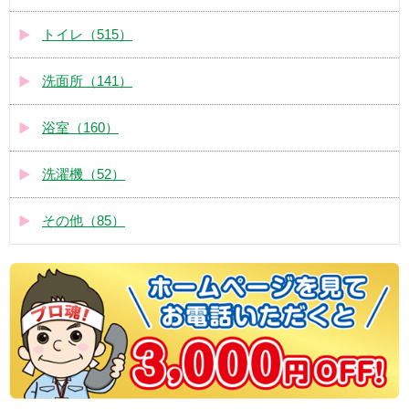
トイレ（515）
洗面所（141）
浴室（160）
洗濯機（52）
その他（85）