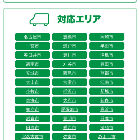
名古屋市
豊橋市
岡崎市
一宮市
瀬戸市
半田市
春日井市
豊川市
津島市
碧南市
刈谷市
豊田市
安城市
西尾市
蒲郡市
犬山市
常滑市
江南市
小牧市
稲沢市
新城市
東海市
大府市
知多市
知立市
尾張旭市
高浜市
岩倉市
豊明市
日進市
田原市
愛西市
清須市
北名古屋市
弥富市
みよし市