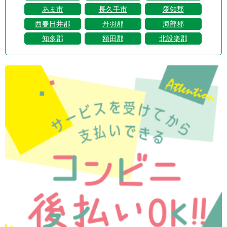
あま市
長久手市
愛知郡
西春日井郡
丹羽郡
海部郡
知多郡
額田郡
北設楽郡