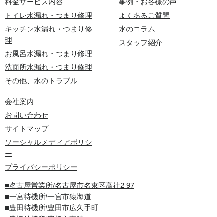
料金サービス内容
事例・お客様の声
トイレ水漏れ・つまり修理
よくあるご質問
キッチン水漏れ・つまり修
水のコラム
理
スタッフ紹介
お風呂水漏れ・つまり修理
洗面所水漏れ・つまり修理
その他、水のトラブル
会社案内
お問い合わせ
サイトマップ
ソーシャルメディアポリシ
ー
プライバシーポリシー
■名古屋営業所/名古屋市名東区高社2-97
■一宮待機所/一宮市猿海道
■豊田待機所/豊田市広久手町