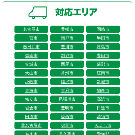
名古屋市
豊橋市
岡崎市
一宮市
瀬戸市
半田市
春日井市
豊川市
津島市
碧南市
刈谷市
豊田市
安城市
西尾市
蒲郡市
犬山市
常滑市
江南市
小牧市
稲沢市
新城市
東海市
大府市
知多市
知立市
尾張旭市
高浜市
岩倉市
豊明市
日進市
田原市
愛西市
清須市
北名古屋市
弥富市
みよし市
あま市
長久手市
愛知郡