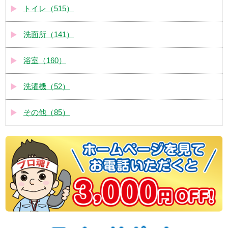
トイレ（515）
洗面所（141）
浴室（160）
洗濯機（52）
その他（85）