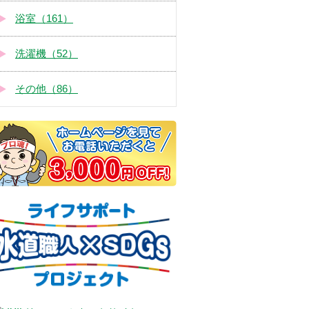
浴室（161）
洗濯機（52）
その他（86）