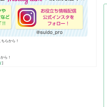
こちらから！
らから！
/
]