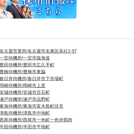
■名古屋営業所/名古屋市名東区高社2-97
■一宮待機所/一宮市猿海道
■豊田待機所/豊田市広久手町
■豊橋待機所/豊橋市東脇
■春日井待機所/春日井市下市場町
■岡崎待機所/岡崎市上里
■安城待機所/安城市百石町
■瀬戸待機所/瀬戸市品野町
■東海待機所/東海市富木島町伏見
■津島待機所/津島市中地町
■西尾待機所/西尾市一色町一色伊那跨
■半田待機所/半田市平地町