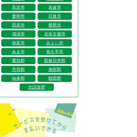
高浜市
岩倉市
豊明市
日進市
田原市
愛西市
清須市
北名古屋市
弥富市
みよし市
あま市
長久手市
愛知郡
西春日井郡
丹羽郡
海部郡
知多郡
額田郡
北設楽郡