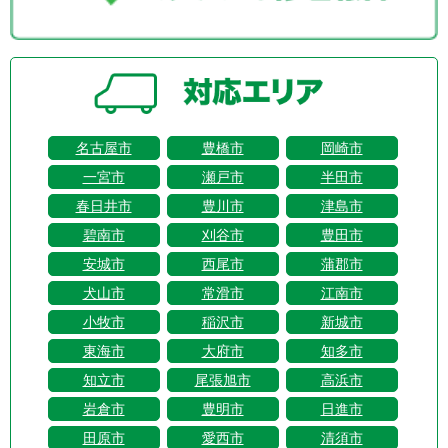
名古屋市
豊橋市
岡崎市
一宮市
瀬戸市
半田市
春日井市
豊川市
津島市
碧南市
刈谷市
豊田市
安城市
西尾市
蒲郡市
犬山市
常滑市
江南市
小牧市
稲沢市
新城市
東海市
大府市
知多市
知立市
尾張旭市
高浜市
岩倉市
豊明市
日進市
田原市
愛西市
清須市