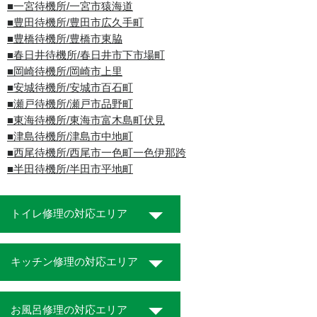
■一宮待機所/一宮市猿海道
■豊田待機所/豊田市広久手町
■豊橋待機所/豊橋市東脇
■春日井待機所/春日井市下市場町
■岡崎待機所/岡崎市上里
■安城待機所/安城市百石町
■瀬戸待機所/瀬戸市品野町
■東海待機所/東海市富木島町伏見
■津島待機所/津島市中地町
■西尾待機所/西尾市一色町一色伊那跨
■半田待機所/半田市平地町
トイレ修理の対応エリア
キッチン修理の対応エリア
お風呂修理の対応エリア