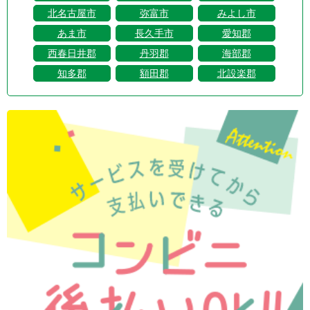
北名古屋市
弥富市
みよし市
あま市
長久手市
愛知郡
西春日井郡
丹羽郡
海部郡
知多郡
額田郡
北設楽郡