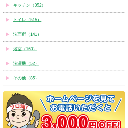
キッチン（352）
トイレ（515）
洗面所（141）
浴室（160）
洗濯機（52）
その他（85）