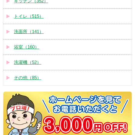
キッチン（352）
トイレ（515）
洗面所（141）
浴室（160）
洗濯機（52）
その他（85）