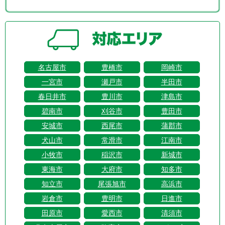
名古屋市
豊橋市
岡崎市
一宮市
瀬戸市
半田市
春日井市
豊川市
津島市
碧南市
刈谷市
豊田市
安城市
西尾市
蒲郡市
犬山市
常滑市
江南市
小牧市
稲沢市
新城市
東海市
大府市
知多市
知立市
尾張旭市
高浜市
岩倉市
豊明市
日進市
田原市
愛西市
清須市