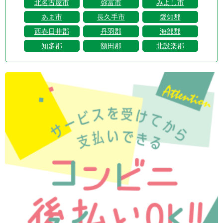
北名古屋市
弥富市
みよし市
あま市
長久手市
愛知郡
西春日井郡
丹羽郡
海部郡
知多郡
額田郡
北設楽郡