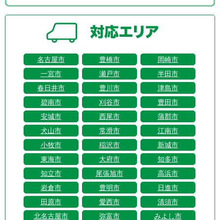
名古屋市
豊橋市
岡崎市
一宮市
瀬戸市
半田市
春日井市
豊川市
津島市
碧南市
刈谷市
豊田市
安城市
西尾市
蒲郡市
犬山市
常滑市
江南市
小牧市
稲沢市
新城市
東海市
大府市
知多市
知立市
尾張旭市
高浜市
岩倉市
豊明市
日進市
田原市
愛西市
清須市
北名古屋市
弥富市
みよし市