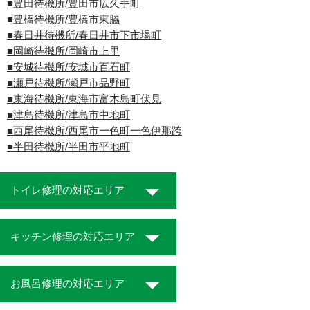
■豊田待機所/豊田市広久手町
■豊橋待機所/豊橋市東脇
■春日井待機所/春日井市下市場町
■岡崎待機所/岡崎市上里
■安城待機所/安城市百石町
■瀬戸待機所/瀬戸市品野町
■東海待機所/東海市富木島町伏見
■津島待機所/津島市中地町
■西尾待機所/西尾市一色町一色伊那跨
■半田待機所/半田市平地町
トイレ修理の対応エリア
キッチン修理の対応エリア
お風呂修理の対応エリア