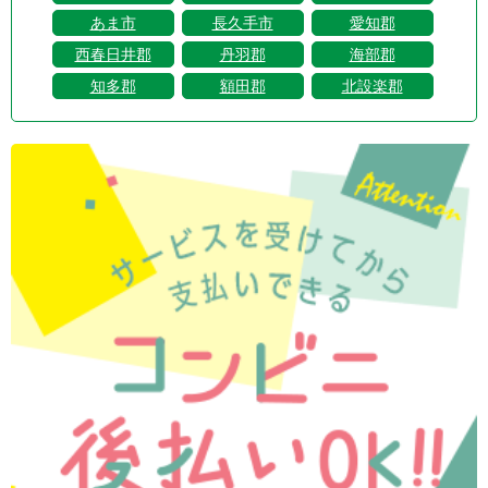
あま市
長久手市
愛知郡
西春日井郡
丹羽郡
海部郡
知多郡
額田郡
北設楽郡