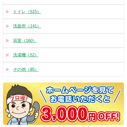
トイレ（515）
洗面所（141）
浴室（160）
洗濯機（52）
その他（85）