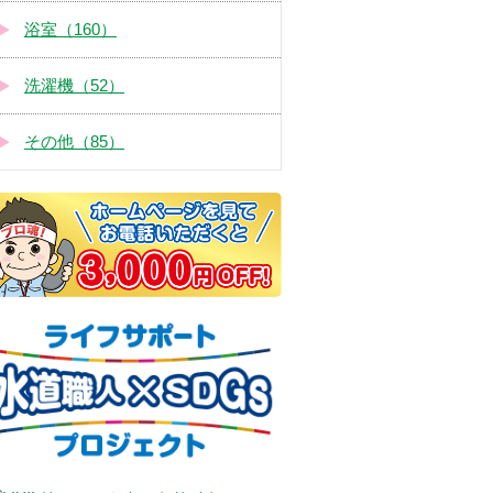
浴室（160）
洗濯機（52）
その他（85）