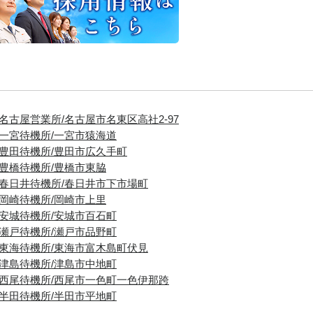
■名古屋営業所/名古屋市名東区高社2-97
■一宮待機所/一宮市猿海道
■豊田待機所/豊田市広久手町
■豊橋待機所/豊橋市東脇
■春日井待機所/春日井市下市場町
■岡崎待機所/岡崎市上里
■安城待機所/安城市百石町
■瀬戸待機所/瀬戸市品野町
■東海待機所/東海市富木島町伏見
■津島待機所/津島市中地町
■西尾待機所/西尾市一色町一色伊那跨
■半田待機所/半田市平地町