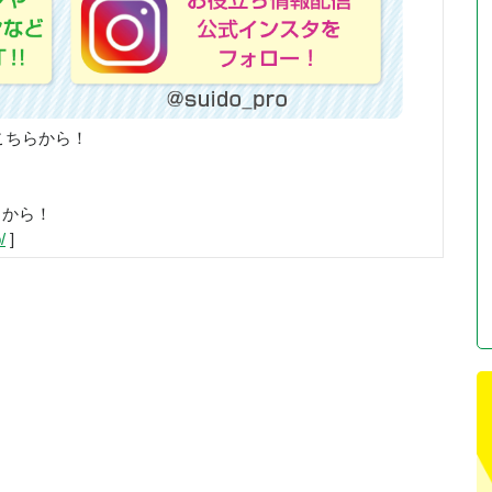
こちらから！
らから！
/
]