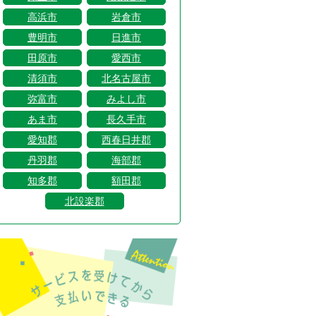
高浜市
岩倉市
豊明市
日進市
田原市
愛西市
清須市
北名古屋市
弥富市
みよし市
あま市
長久手市
愛知郡
西春日井郡
丹羽郡
海部郡
知多郡
額田郡
北設楽郡