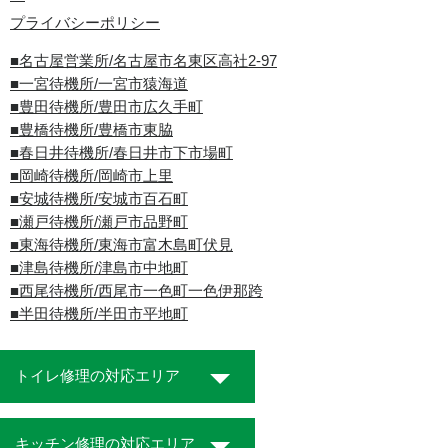
プライバシーポリシー
■名古屋営業所/名古屋市名東区高社2-97
■一宮待機所/一宮市猿海道
■豊田待機所/豊田市広久手町
■豊橋待機所/豊橋市東脇
■春日井待機所/春日井市下市場町
■岡崎待機所/岡崎市上里
■安城待機所/安城市百石町
■瀬戸待機所/瀬戸市品野町
■東海待機所/東海市富木島町伏見
■津島待機所/津島市中地町
■西尾待機所/西尾市一色町一色伊那跨
■半田待機所/半田市平地町
トイレ修理の対応エリア
キッチン修理の対応エリア