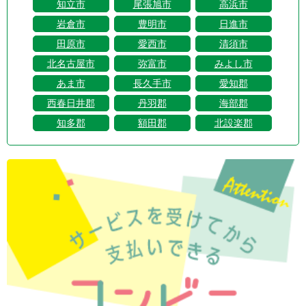
知立市
尾張旭市
高浜市
岩倉市
豊明市
日進市
田原市
愛西市
清須市
北名古屋市
弥富市
みよし市
あま市
長久手市
愛知郡
西春日井郡
丹羽郡
海部郡
知多郡
額田郡
北設楽郡