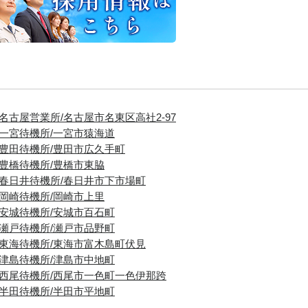
■名古屋営業所/名古屋市名東区高社2-97
■一宮待機所/一宮市猿海道
■豊田待機所/豊田市広久手町
■豊橋待機所/豊橋市東脇
■春日井待機所/春日井市下市場町
■岡崎待機所/岡崎市上里
■安城待機所/安城市百石町
■瀬戸待機所/瀬戸市品野町
■東海待機所/東海市富木島町伏見
■津島待機所/津島市中地町
■西尾待機所/西尾市一色町一色伊那跨
■半田待機所/半田市平地町