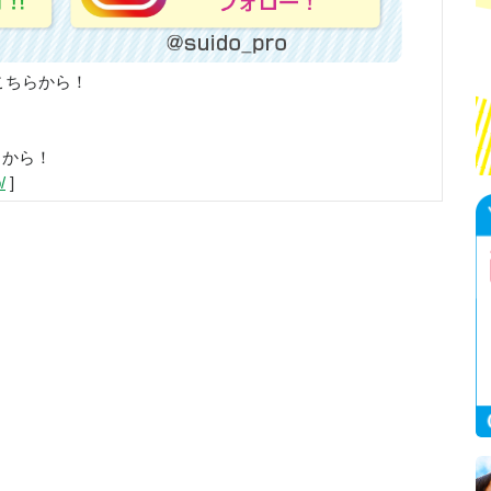
こちらから！
らから！
/
]