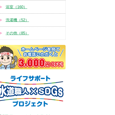
浴室（160）
洗濯機（52）
その他（85）