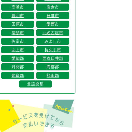
高浜市
岩倉市
豊明市
日進市
田原市
愛西市
清須市
北名古屋市
弥富市
みよし市
あま市
長久手市
愛知郡
西春日井郡
丹羽郡
海部郡
知多郡
額田郡
北設楽郡