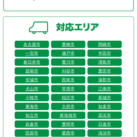
名古屋市
豊橋市
岡崎市
一宮市
瀬戸市
半田市
春日井市
豊川市
津島市
碧南市
刈谷市
豊田市
安城市
西尾市
蒲郡市
犬山市
常滑市
江南市
小牧市
稲沢市
新城市
東海市
大府市
知多市
知立市
尾張旭市
高浜市
岩倉市
豊明市
日進市
田原市
愛西市
清須市