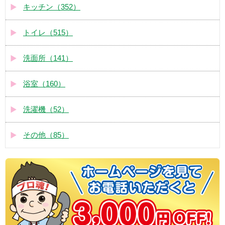
キッチン（352）
トイレ（515）
洗面所（141）
浴室（160）
洗濯機（52）
その他（85）