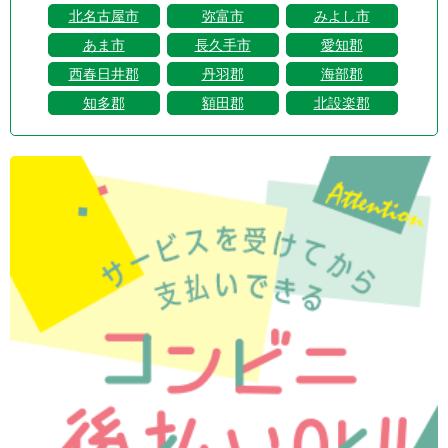
北名古屋市
弥富市
みよし市
あま市
長久手市
愛知郡
西春日井郡
丹羽郡
海部郡
知多郡
額田郡
北設楽郡