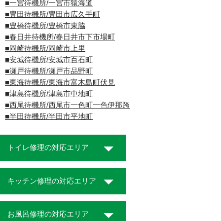
■一宮待機所/一宮市猿海道
■豊田待機所/豊田市広久手町
■豊橋待機所/豊橋市東脇
■春日井待機所/春日井市下市場町
■岡崎待機所/岡崎市上里
■安城待機所/安城市百石町
■瀬戸待機所/瀬戸市品野町
■東海待機所/東海市富木島町伏見
■津島待機所/津島市中地町
■西尾待機所/西尾市一色町一色伊那跨
■半田待機所/半田市平地町
トイレ修理の対応エリア
キッチン修理の対応エリア
お風呂修理の対応エリア