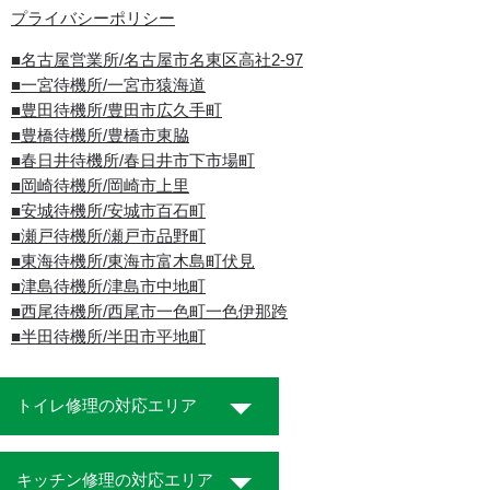
プライバシーポリシー
■名古屋営業所/名古屋市名東区高社2-97
■一宮待機所/一宮市猿海道
■豊田待機所/豊田市広久手町
■豊橋待機所/豊橋市東脇
■春日井待機所/春日井市下市場町
■岡崎待機所/岡崎市上里
■安城待機所/安城市百石町
■瀬戸待機所/瀬戸市品野町
■東海待機所/東海市富木島町伏見
■津島待機所/津島市中地町
■西尾待機所/西尾市一色町一色伊那跨
■半田待機所/半田市平地町
トイレ修理の対応エリア
キッチン修理の対応エリア