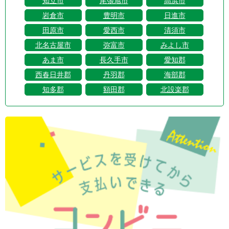
知立市
尾張旭市
高浜市
岩倉市
豊明市
日進市
田原市
愛西市
清須市
北名古屋市
弥富市
みよし市
あま市
長久手市
愛知郡
西春日井郡
丹羽郡
海部郡
知多郡
額田郡
北設楽郡