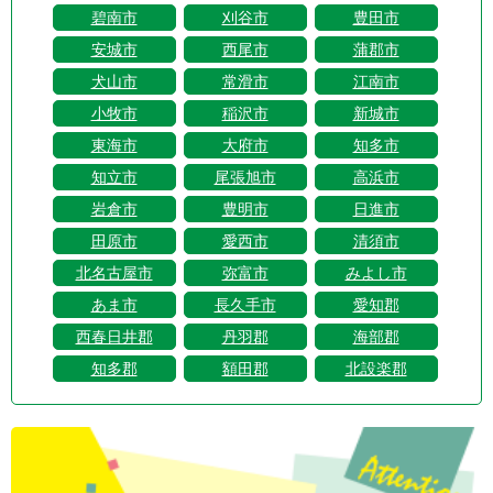
碧南市
刈谷市
豊田市
安城市
西尾市
蒲郡市
犬山市
常滑市
江南市
小牧市
稲沢市
新城市
東海市
大府市
知多市
知立市
尾張旭市
高浜市
岩倉市
豊明市
日進市
田原市
愛西市
清須市
北名古屋市
弥富市
みよし市
あま市
長久手市
愛知郡
西春日井郡
丹羽郡
海部郡
知多郡
額田郡
北設楽郡