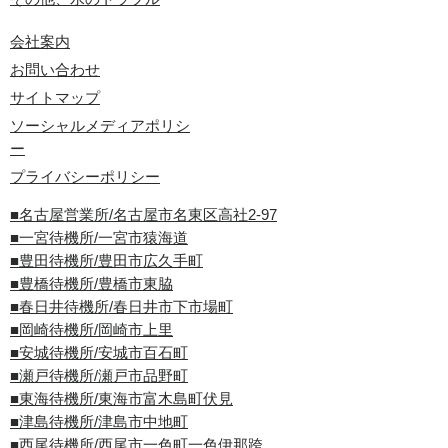
会社案内
お問い合わせ
サイトマップ
ソーシャルメディアポリシ
ー
プライバシーポリシー
■名古屋営業所/名古屋市名東区高社2-97
■一宮待機所/一宮市猿海道
■豊田待機所/豊田市広久手町
■豊橋待機所/豊橋市東脇
■春日井待機所/春日井市下市場町
■岡崎待機所/岡崎市上里
■安城待機所/安城市百石町
■瀬戸待機所/瀬戸市品野町
■東海待機所/東海市富木島町伏見
■津島待機所/津島市中地町
■西尾待機所/西尾市一色町一色伊那跨