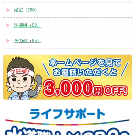
浴室（160）
洗濯機（52）
その他（85）