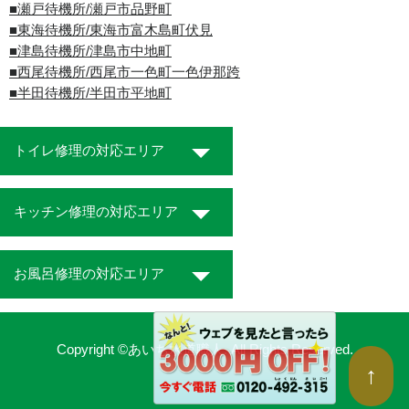
■瀬戸待機所/瀬戸市品野町
■東海待機所/東海市富木島町伏見
■津島待機所/津島市中地町
■西尾待機所/西尾市一色町一色伊那跨
■半田待機所/半田市平地町
トイレ修理の対応エリア
キッチン修理の対応エリア
お風呂修理の対応エリア
Copyright ©あいち水道職人. All Rights Reserved.
↑