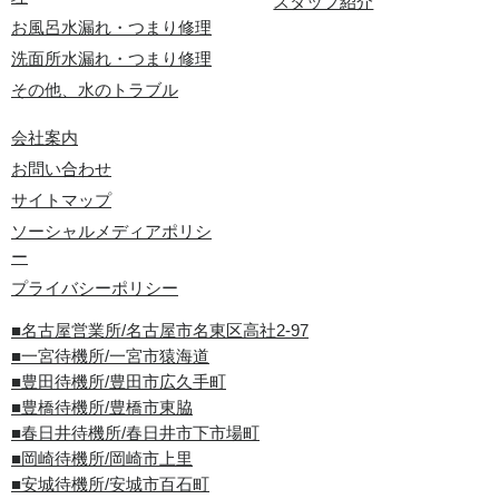
スタッフ紹介
お風呂水漏れ・つまり修理
洗面所水漏れ・つまり修理
その他、水のトラブル
会社案内
お問い合わせ
サイトマップ
ソーシャルメディアポリシ
ー
プライバシーポリシー
■名古屋営業所/名古屋市名東区高社2-97
■一宮待機所/一宮市猿海道
■豊田待機所/豊田市広久手町
■豊橋待機所/豊橋市東脇
■春日井待機所/春日井市下市場町
■岡崎待機所/岡崎市上里
■安城待機所/安城市百石町