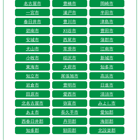
名古屋市
豊橋市
岡崎市
一宮市
瀬戸市
半田市
春日井市
豊川市
津島市
碧南市
刈谷市
豊田市
安城市
西尾市
蒲郡市
犬山市
常滑市
江南市
小牧市
稲沢市
新城市
東海市
大府市
知多市
知立市
尾張旭市
高浜市
岩倉市
豊明市
日進市
田原市
愛西市
清須市
北名古屋市
弥富市
みよし市
あま市
長久手市
愛知郡
西春日井郡
丹羽郡
海部郡
知多郡
額田郡
北設楽郡