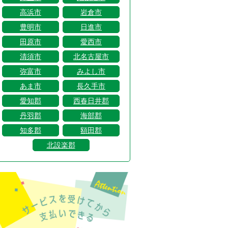
高浜市
岩倉市
豊明市
日進市
田原市
愛西市
清須市
北名古屋市
弥富市
みよし市
あま市
長久手市
愛知郡
西春日井郡
丹羽郡
海部郡
知多郡
額田郡
北設楽郡