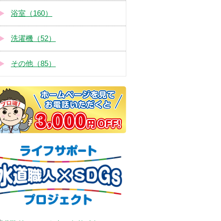
浴室（160）
洗濯機（52）
その他（85）