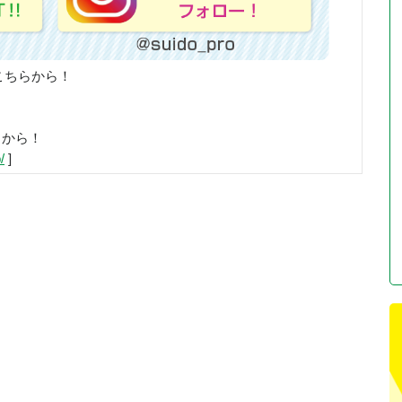
こちらから！
らから！
/
]