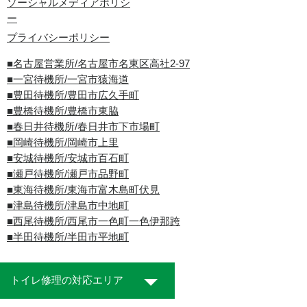
ソーシャルメディアポリシ
ー
プライバシーポリシー
■名古屋営業所/名古屋市名東区高社2-97
■一宮待機所/一宮市猿海道
■豊田待機所/豊田市広久手町
■豊橋待機所/豊橋市東脇
■春日井待機所/春日井市下市場町
■岡崎待機所/岡崎市上里
■安城待機所/安城市百石町
■瀬戸待機所/瀬戸市品野町
■東海待機所/東海市富木島町伏見
■津島待機所/津島市中地町
■西尾待機所/西尾市一色町一色伊那跨
■半田待機所/半田市平地町
トイレ修理の対応エリア