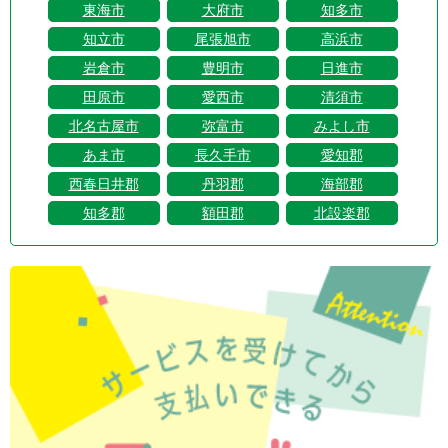
東海市
大府市
知多市
知立市
尾張旭市
高浜市
岩倉市
豊明市
日進市
田原市
愛西市
清須市
北名古屋市
弥富市
みよし市
あま市
長久手市
愛知郡
西春日井郡
丹羽郡
海部郡
知多郡
額田郡
北設楽郡